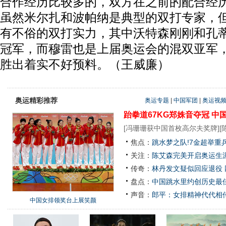
合作经历比较多的，双方在之前的配合经
虽然米尔扎和波帕纳是典型的双打专家，
有不俗的双打实力，其中沃特森刚刚和孔
冠军，而穆雷也是上届奥运会的混双亚军
胜出着实不好预料。（王威廉）
奥运精彩推荐
奥运专题
|
中国军团
|
奥运视
跆拳道67KG郑姝音夺冠
中
[
冯珊珊获中国首枚高尔夫奖牌
][
焦点：
跳水梦之队!7金超举重
关注：
陈艾森完美开启奥运生涯
传奇：
林丹发文疑似回应退役
盘点：
中国跳水里约创历史最佳
声音：
郎平：女排精神代代相
中国女排领奖台上展笑颜