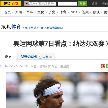
注册
我的
首页
-
新闻
-
军事
-
文化
-
历史
-
体育
-
NBA
-
视频
-
娱谈
-
财
>
奥运网球
>
2016奥运男网动态
奥运网球第7日看点：纳达尔双赛 
正文
我来说两句
(
人参与)
2016-08-12 15:51:59
来源：
搜狐体育
作者：王威廉