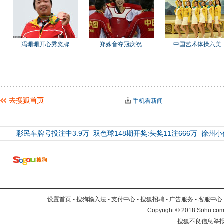
冯珊珊开心秀奖牌
郑姝音夺冠庆祝
中国艺术体操六美
手机看新闻
彩民车牌号投注中3.9万
双色球148期开奖:头奖11注666万
徐州小
设置首页
-
搜狗输入法
-
支付中心
-
搜狐招聘
-
广告服务
-
客服中心
Copyright
©
2018 Sohu.com 
搜狐不良信息举