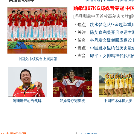
跆拳道67KG郑姝音夺冠
中
[
冯珊珊获中国首枚高尔夫奖牌
][
焦点：
跳水梦之队!7金超举重
关注：
陈艾森完美开启奥运生涯
传奇：
林丹发文疑似回应退役
盘点：
中国跳水里约创历史最佳
声音：
郎平：女排精神代代相
中国女排领奖台上展笑颜
冯珊珊开心秀奖牌
郑姝音夺冠庆祝
中国艺术体操六美