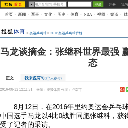
注册
我的
首页
-
新闻
-
军事
-
文化
-
历史
-
体育
-
NBA
-
视频
-
娱谈
-
财
>
奥运乒乓球
>
2016奥运乒乓球群雄
马龙谈摘金：张继科世界最强 
态
正文
我来说两句
(
人参与)
2016-08-12 12:11:31
来源：
搜狐体育
作者：卢幸可
8月12日，在2016年里约奥运会乒乓
中国选手马龙以4比0战胜同胞张继科，获
受了记者的采访。