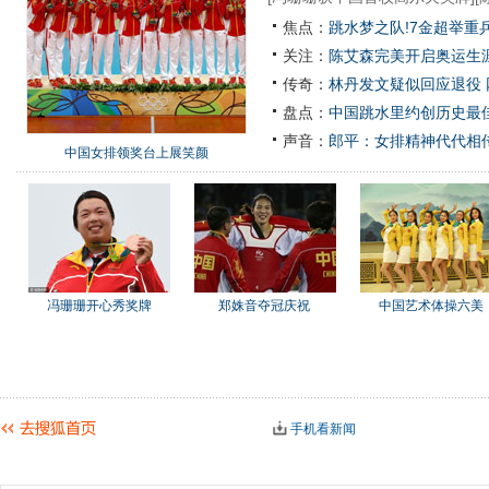
焦点：
跳水梦之队!7金超举重
关注：
陈艾森完美开启奥运生涯
传奇：
林丹发文疑似回应退役
盘点：
中国跳水里约创历史最佳
声音：
郎平：女排精神代代相
中国女排领奖台上展笑颜
冯珊珊开心秀奖牌
郑姝音夺冠庆祝
中国艺术体操六美
手机看新闻