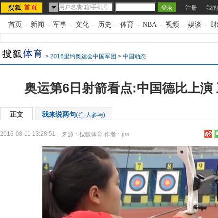
注册
我的
首页
-
新闻
-
军事
-
文化
-
历史
-
体育
-
NBA
-
视频
-
娱谈
-
财
>
2016里约奥运会中国军团
>
中国动态
奥运第6日射箭看点:中国德比上演
正文
我来说两句
(
人参与)
2016-08-11 13:28:51
来源：
搜狐体育
作者：jim