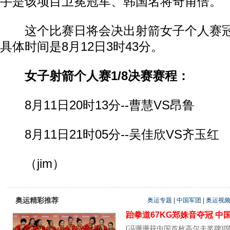
手是该项目卫冕冠军、韩国名将奇甫倍。
这个比赛日将会决出射箭女子个人赛冠
具体时间是8月12日3时43分。
女子射箭个人赛1/8决赛赛程：
8月11日20时13分--曹慧VS昂鲁
8月11日21时05分--吴佳欣VS齐玉红
（jim）
奥运精彩推荐
奥运专题
|
中国军团
|
奥运视
跆拳道67KG郑姝音夺冠
中
[
冯珊珊获中国首枚高尔夫奖牌
][