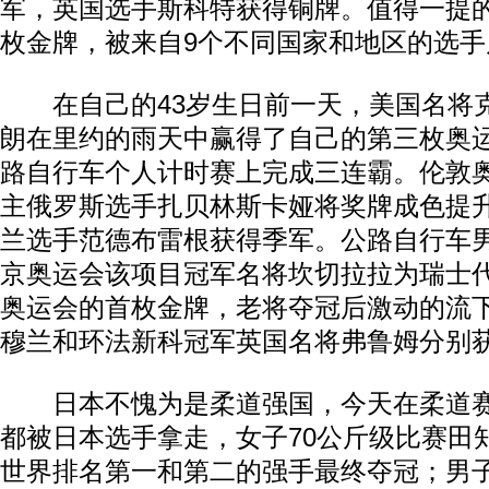
军，英国选手斯科特获得铜牌。值得一提
枚金牌，被来自9个不同国家和地区的选手
在自己的43岁生日前一天，美国名将克
朗在里约的雨天中赢得了自己的第三枚奥
路自行车个人计时赛上完成三连霸。伦敦
主俄罗斯选手扎贝林斯卡娅将奖牌成色提
兰选手范德布雷根获得季军。公路自行车
京奥运会该项目冠军名将坎切拉拉为瑞士
奥运会的首枚金牌，老将夺冠后激动的流
穆兰和环法新科冠军英国名将弗鲁姆分别
日本不愧为是柔道强国，今天在柔道赛
都被日本选手拿走，女子70公斤级比赛田
世界排名第一和第二的强手最终夺冠；男子