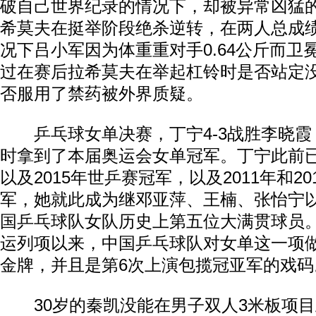
破自己世界纪录的情况下，却被异常凶猛
希莫夫在挺举阶段绝杀逆转，在两人总成绩
况下吕小军因为体重重对手0.64公斤而卫
过在赛后拉希莫夫在举起杠铃时是否站定
否服用了禁药被外界质疑。
乒乓球女单决赛，丁宁4-3战胜李晓霞
时拿到了本届奥运会女单冠军。丁宁此前已
以及2015年世乒赛冠军，以及2011年和2
军，她就此成为继邓亚萍、王楠、张怡宁
国乒乓球队女队历史上第五位大满贯球员。
运列项以来，中国乒乓球队对女单这一项
金牌，并且是第6次上演包揽冠亚军的戏码
30岁的秦凯没能在男子双人3米板项目