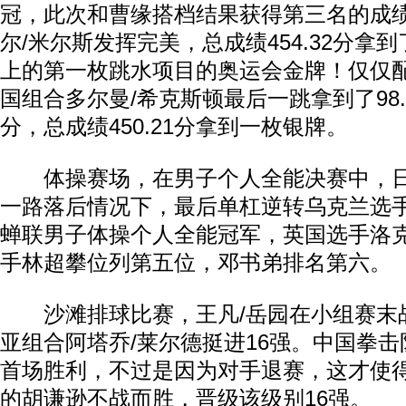
冠，此次和曹缘搭档结果获得第三名的成
尔/米尔斯发挥完美，总成绩454.32分拿
上的第一枚跳水项目的奥运会金牌！仅仅
国组合多尔曼/希克斯顿最后一跳拿到了98.
分，总成绩450.21分拿到一枚银牌。
体操赛场，在男子个人全能决赛中，日
一路落后情况下，最后单杠逆转乌克兰选
蝉联男子体操个人全能冠军，英国选手洛
手林超攀位列第五位，邓书弟排名第六。
沙滩排球比赛，王凡/岳园在小组赛末战
亚组合阿塔乔/莱尔德挺进16强。中国拳
首场胜利，不过是因为对手退赛，这才使得
的胡谦逊不战而胜，晋级该级别16强。