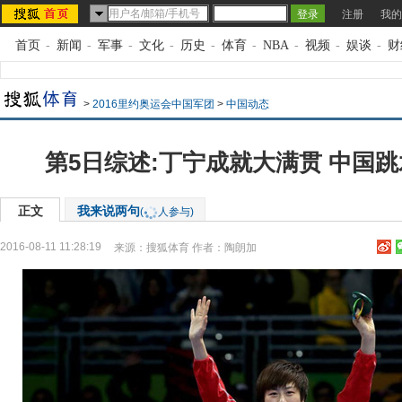
注册
我的
首页
-
新闻
-
军事
-
文化
-
历史
-
体育
-
NBA
-
视频
-
娱谈
-
财
>
2016里约奥运会中国军团
>
中国动态
第5日综述:丁宁成就大满贯 中国
正文
我来说两句
(
人参与)
2016-08-11 11:28:19
来源：
搜狐体育
作者：陶朗加