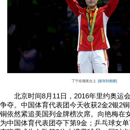
丁宁在领奖台上
[保存到相册]
北京时间8月11日，2016年里约奥运
争夺。中国体育代表团今天收获2金2银2铜
铜依然紧追美国列金牌榜次席。向艳梅在女
为中国体育代表团夺下第9金；乒乓球女