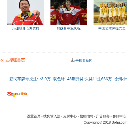
冯珊珊开心秀奖牌
郑姝音夺冠庆祝
中国艺术体操六美
手机看新闻
彩民车牌号投注中3.9万
双色球148期开奖:头奖11注666万
徐州小
设置首页
-
搜狗输入法
-
支付中心
-
搜狐招聘
-
广告服务
-
客服中心
Copyright
©
2018 Sohu.com 