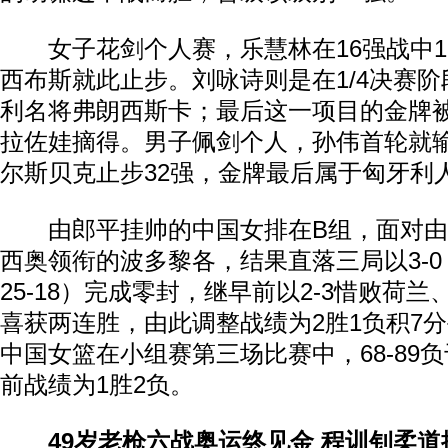
女子花剑个人赛，乐慧林在16强战中13
西布斯就此止步。刘咏诗则是在1/4决赛阶段
利名将弗朗西斯卡；最后这一项目的金牌
拉佐娃摘得。男子佩剑个人，孙伟首轮就
尔斯贝克止步32强，金牌最后属于匈牙利
由郎平挂帅的中国女排在B组，面对由福
西奥领衔的波多黎各，结果直落三局以3-0（25
25-18）完成零封，继早前以2-3惜败荷兰
喜获两连胜，由此调整战绩为2胜1负积7
中国女篮在小组赛第三场比赛中，68-89
前战绩为1胜2负。
49岁老枪六战奥运终见金 程训钊柔