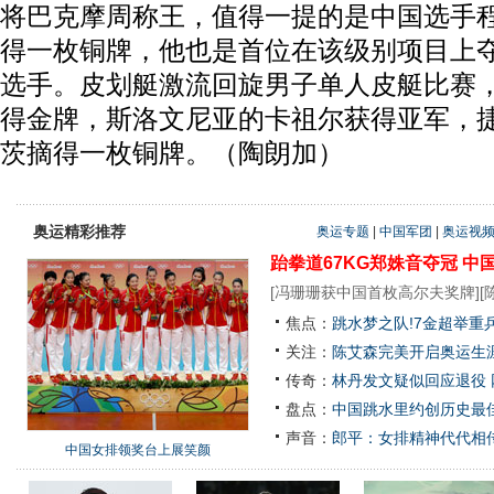
将巴克摩周称王，值得一提的是中国选手
得一枚铜牌，他也是首位在该级别项目上
选手。皮划艇激流回旋男子单人皮艇比赛
得金牌，斯洛文尼亚的卡祖尔获得亚军，
茨摘得一枚铜牌。（陶朗加）
奥运精彩推荐
奥运专题
|
中国军团
|
奥运视
跆拳道67KG郑姝音夺冠
中
[
冯珊珊获中国首枚高尔夫奖牌
][
焦点：
跳水梦之队!7金超举重
关注：
陈艾森完美开启奥运生涯
传奇：
林丹发文疑似回应退役
盘点：
中国跳水里约创历史最佳
声音：
郎平：女排精神代代相
中国女排领奖台上展笑颜