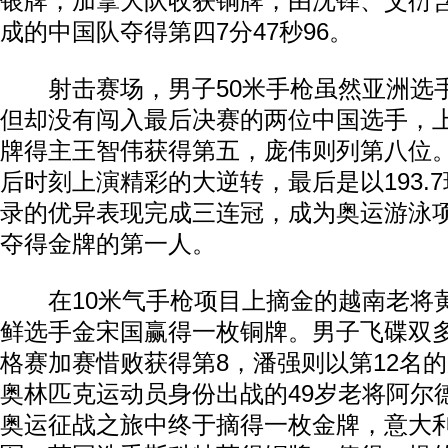
银牌，加拿大队收获铜牌，由沈铎、艾衍
成的中国队夺得第四7分47秒96。
射击赛场，男子50米手枪虽然亚洲选
但却没有闯入最后决赛的两位中国选手，
牌得主王智伟获得第五，庞伟则列第八位
后时刻上演精彩的大逆转，最后是以193.
录的优异表现完成三连冠，成为奥运游泳
夺得金牌的第一人。
在10米气手枪项目上摘金的越南老将
鲜选手金宋国赢得一枚铜牌。男子飞碟双
格赛加赛惜败获得第8，潘强则以第12名
奥林匹克运动员身份出战的49岁老将阿尔
奥运征战之旅中终于摘得一枚金牌，意大