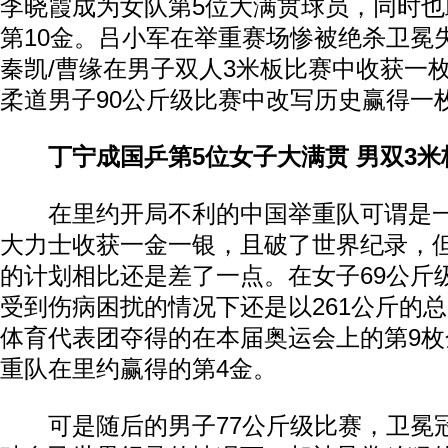
李晓霞成为女队第5位大满贯球员，同时
第10金。吕小军在举重赛场惨被绝杀卫冕
秦凯/曹缘在男子双人3米板比赛中收获一
柔道男子90公斤级比赛中改写历史赢得一
丁宁成国乒第5位女子大满贯 男双3
在里约开局不利的中国举重队可谓是一
大力士收获一金一银，且破了世界纪录，
的计划相比还是差了一点。在女子69公斤
受到伤病困扰的情况下还是以261公斤的
体育代表团夺得的在本届奥运会上的第9
重队在里约赢得的第4金。
可是随后的男子77公斤级比赛，卫冕