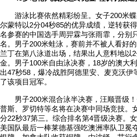
游泳比赛依然精彩纷呈。女子200米蝶
尔蒙特以2分04秒85的优异成绩，逆转获
名参赛的中国选手周羿霖与张雨霏，分别
名。男子200米蛙泳，赛前并不被人看好
兰丁在第八泳道出场，结果出人意料地以2分
金。男子100米自由泳决赛，18岁的澳大
出47秒58，爆冷战胜阿德里安、麦克沃
了该项目冠军。
男子200米混合泳半决赛，汪顺晋级！他
普斯、罗切特等名将在决赛中同场竞技。女
分22秒37第三。综合排名第4晋级决赛。女
美国队最后一棒莱德基强吃澳洲率队卫冕