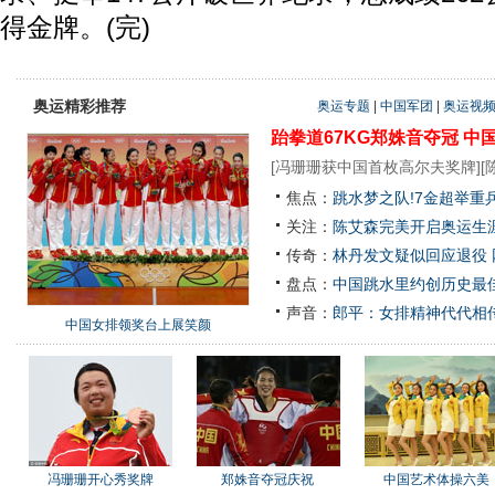
得金牌。(完)
奥运精彩推荐
奥运专题
|
中国军团
|
奥运视
跆拳道67KG郑姝音夺冠
中
[
冯珊珊获中国首枚高尔夫奖牌
][
焦点：
跳水梦之队!7金超举重
关注：
陈艾森完美开启奥运生涯
传奇：
林丹发文疑似回应退役
盘点：
中国跳水里约创历史最佳
声音：
郎平：女排精神代代相
中国女排领奖台上展笑颜
冯珊珊开心秀奖牌
郑姝音夺冠庆祝
中国艺术体操六美