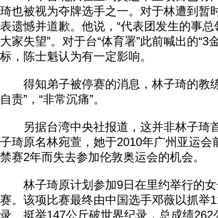
琦也被视为夺牌选手之一。对于林遭到暂
表遗憾并道歉。他说，“代表团发生的事总
大家失望”。对于台“体育署”此前喊出的“3金
标，陈士魁认为有一定影响。
得知弟子被停赛的消息，林子琦的教练
自责”，“非常沉痛”。
另据台湾中央社报道，这并非林子琦首
子琦原名林宛萱，她于2010年广州亚运
禁赛2年而失去参加伦敦奥运会的机会。
林子琦原计划参加9日在里约举行的女子
赛。该项比赛最终由中国选手邓薇以抓举1
录、挺举147公斤破世界纪录，总成绩26