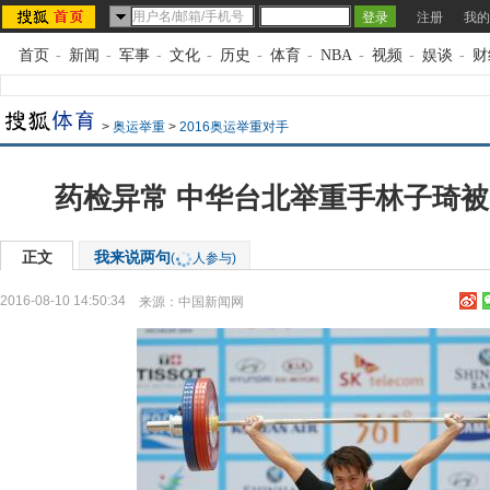
注册
我的
首页
-
新闻
-
军事
-
文化
-
历史
-
体育
-
NBA
-
视频
-
娱谈
-
财
>
奥运举重
>
2016奥运举重对手
药检异常 中华台北举重手林子琦被
正文
我来说两句
(
人参与)
2016-08-10 14:50:34
来源：
中国新闻网