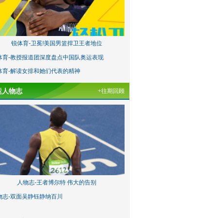
锐体育-卫冕!美国男篮捍卫王者地位
体育-教授报道团深度盘点中国队奥运表现
体育-解读女排和她们代表的精神
运人物志
+往期回顾
人物志-王者博尔特 伟大的告别
物志-双面吴静钰静纳百川