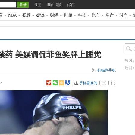
注册
我的搜狐
邮件
育
-
NBA
-
视频
-
娱谈
-
财经
-
世相
-
科技
-
汽车
-
房产
-
时尚
-
禁药 美媒调侃菲鱼奖牌上睡觉
热词
热剧
扫描到手机
e
手机看新闻