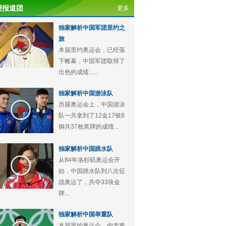
授报道团
更多
独家解析中国军团里约之
旅
本届里约奥运会，已经落
下帷幕，中国军团取得了
出色的成绩......
独家解析中国游泳队
历届奥运会上，中国游泳
队一共拿到了12金17银8
铜共37枚奖牌的成绩...
独家解析中国跳水队
从84年洛杉矶奥运会开
始，中国跳水队到八次征
战奥运了，共夺33块金
牌...
独家解析中国举重队
本届里约奥运会，由老将