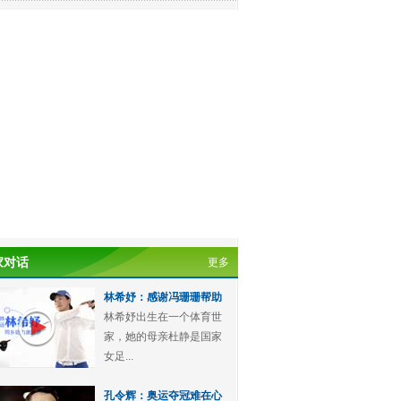
家对话
更多
林希妤：感谢冯珊珊帮助
林希妤出生在一个体育世
家，她的母亲杜静是国家
女足...
孔令辉：奥运夺冠难在心