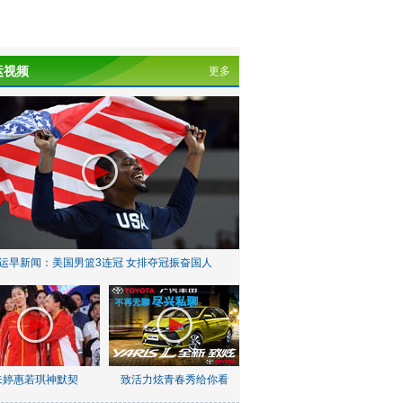
运视频
更多
运早新闻：美国男篮3连冠 女排夺冠振奋国人
朱婷惠若琪神默契
致活力炫青春秀给你看