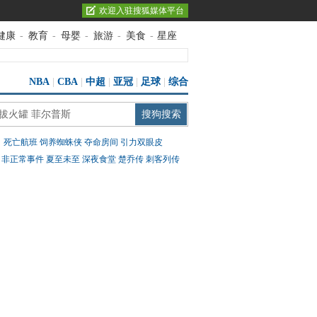
欢迎入驻搜狐媒体平台
健康
-
教育
-
母婴
-
旅游
-
美食
-
星座
NBA
|
CBA
|
中超
|
亚冠
|
足球
|
综合
：
死亡航班
饲养蜘蛛侠
夺命房间
引力双眼皮
：
非正常事件
夏至未至
深夜食堂
楚乔传
刺客列传