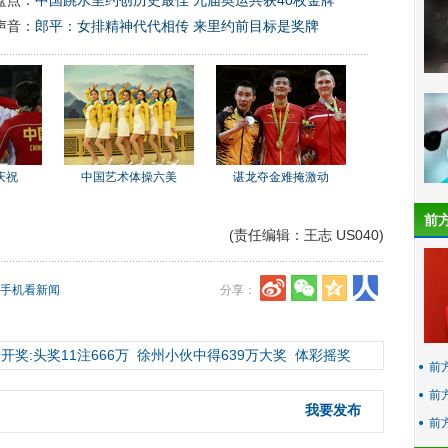
盘点：
中国跳水里约创历史最佳 九届奥运共获40枚金牌
声音：
郎平：女排精神代代相传 来里约前目标是奖牌
庆祝
中国艺术体操六美
谌龙夺金难掩激动
前
(责任编辑：王志 US040)
手机看新闻
分享：
开奖:头奖11注666万
徐州小伙中得639万大奖
体彩摇奖
前
前
我要发布
前