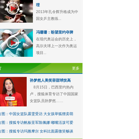
理
2013年孔令辉升格成为中
国女乒主教练...
冯珊珊：盼望里约夺牌
在现代奥运会的历史上，
高尔夫球上一次作为奥运
项目...
方
更多
孙梦然人美笑容甜球技高
8月15日，巴西里约热内
卢，搜狐体育专访了中国国家
女篮队员孙梦然……
方图：中国女篮队露雯受访 大女孩举狐狸卖萌
方图：搜狐专访帆板亚军陈佩娜 嘟嘴活泼可爱
方图：搜狐专访玛雅摩尔 女科比面露微笑畅谈