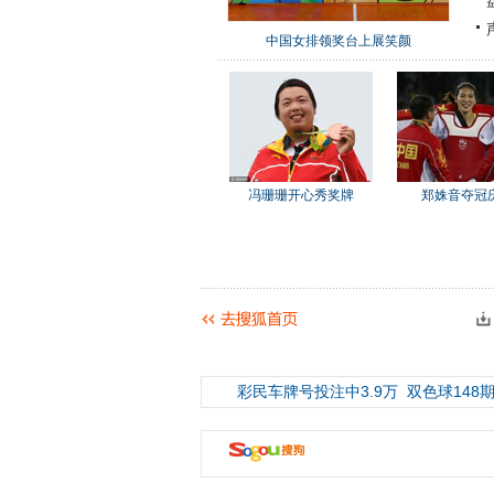
中国女排领奖台上展笑颜
冯珊珊开心秀奖牌
郑姝音夺冠
彩民车牌号投注中3.9万
双色球148期