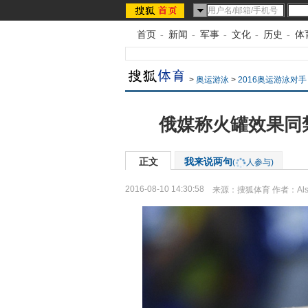
首页
-
新闻
-
军事
-
文化
-
历史
-
体
>
奥运游泳
>
2016奥运游泳对手
俄媒称火罐效果同
正文
我来说两句
(
人参与)
2016-08-10 14:30:58
来源：
搜狐体育
作者：Als