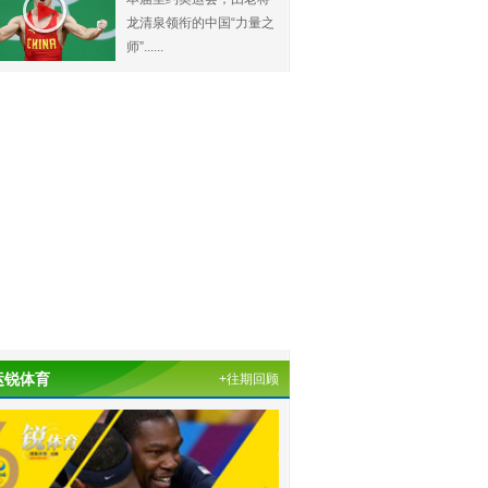
龙清泉领衔的中国“力量之
师”......
运锐体育
+往期回顾