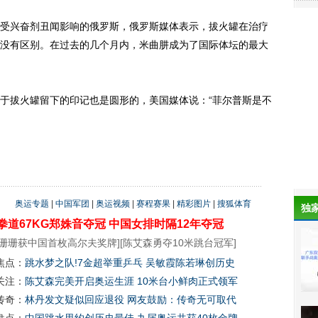
兴奋剂丑闻影响的俄罗斯，俄罗斯媒体表示，拔火罐在治疗
没有区别。在过去的几个月内，米曲肼成为了国际体坛的最大
拔火罐留下的印记也是圆形的，美国媒体说：“菲尔普斯是不
奥运专题
|
中国军团
|
奥运视频
|
赛程赛果
|
精彩图片
|
搜狐体育
独
拳道67KG郑姝音夺冠
中国女排时隔12年夺冠
珊珊获中国首枚高尔夫奖牌
][
陈艾森勇夺10米跳台冠军
]
焦点：
跳水梦之队!7金超举重乒乓 吴敏霞陈若琳创历史
关注：
陈艾森完美开启奥运生涯 10米台小鲜肉正式领军
传奇：
林丹发文疑似回应退役 网友鼓励：传奇无可取代