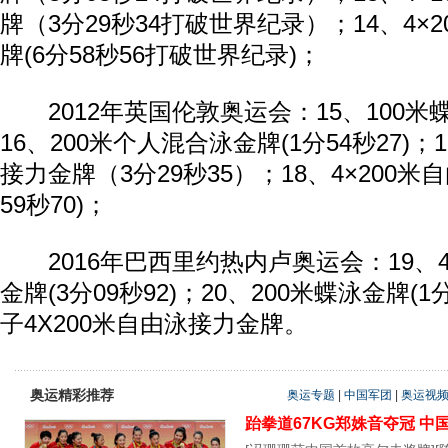
牌（3分29秒34打破世界纪录）；14、4×
牌(6分58秒56打破世界纪录)；
2012年英国伦敦奥运会：15、100米蝶泳
16、200米个人混合泳金牌(1分54秒27)；
接力金牌（3分29秒35）；18、4×200米
59秒70)；
2016年巴西里约热内卢奥运会：19、4
金牌(3分09秒92)；20、200米蝶泳金牌(1分
子4X200米自由泳接力金牌。
奥运精彩推荐
奥运专题
|
中国军团
|
奥运视
跆拳道67KG郑姝音夺冠
中