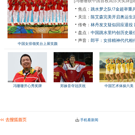
[
冯珊珊获中国首枚高尔夫奖牌
][
焦点：
跳水梦之队!7金超举重
关注：
陈艾森完美开启奥运生涯
传奇：
林丹发文疑似回应退役
盘点：
中国跳水里约创历史最佳
声音：
郎平：女排精神代代相
中国女排领奖台上展笑颜
冯珊珊开心秀奖牌
郑姝音夺冠庆祝
中国艺术体操六美
手机看新闻