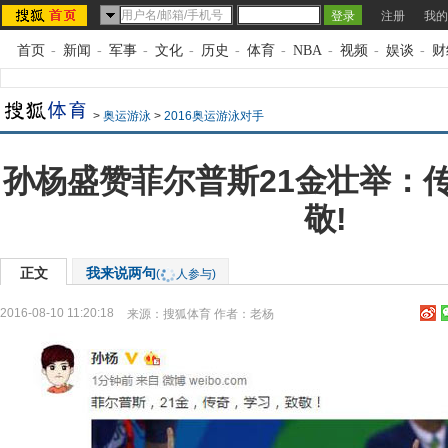
注册
我的
首页
-
新闻
-
军事
-
文化
-
历史
-
体育
-
NBA
-
视频
-
娱谈
-
财
>
奥运游泳
>
2016奥运游泳对手
孙杨盛赞菲尔普斯21金壮举：
敬!
正文
我来说两句
(
人参与)
2016-08-10 11:20:18
来源：
搜狐体育
作者：老杨