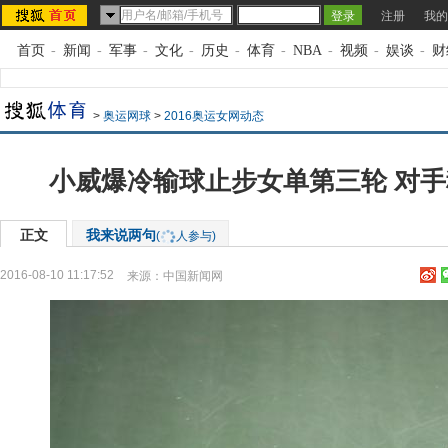
注册
我的
首页
-
新闻
-
军事
-
文化
-
历史
-
体育
-
NBA
-
视频
-
娱谈
-
财
>
奥运网球
>
2016奥运女网动态
小威爆冷输球止步女单第三轮 对
正文
我来说两句
(
人参与)
2016-08-10 11:17:52
来源：
中国新闻网