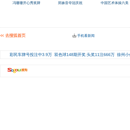
冯珊珊开心秀奖牌
郑姝音夺冠庆祝
中国艺术体操六美
手机看新闻
彩民车牌号投注中3.9万
双色球148期开奖:头奖11注666万
徐州小