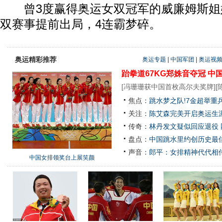
曾3度赢得奥运女双冠军的威廉姆斯姐
双赛事提前出局，4连霸梦碎。
奥运精彩推荐
奥运专题
|
中国军团
|
奥运视
跆拳道67KG郑姝音夺冠
中
[
冯珊珊获中国首枚高尔夫奖牌
][
焦点：
跳水梦之队!7金超举重
关注：
陈艾森完美开启奥运生涯
传奇：
林丹发文疑似回应退役
盘点：
中国跳水里约创历史最佳
声音：
郎平：女排精神代代相
中国女排领奖台上展笑颜