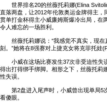
世界排名20的丝薇托莉娜(Elina Svitoli
直落两盘，让2012年伦敦奥运金牌得主，
贯单打金杯得主小威廉姆斯爆冷出局，在
令人难忘的一场胜利。
丝薇托莉娜说：“我感觉不真实，现在
刻。”她将在8强赛对上捷克女将克菲托娃(Petra
小威在这场比赛发生37次非受迫性失
得出打得绑手绑脚。相形之下，丝薇托莉娜
性失误。
第2盘进入尾声时，小威曾出现单局5
看傻眼。