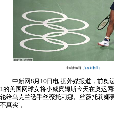
小威廉姆斯
[保存到相册]
中新网8月10日电 据外媒报道，前奥
1的美国网球女将小威廉姆斯今天在奥运网
轮给乌克兰选手丝薇托莉娜。丝薇托莉娜赛
不真实”。