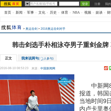
注册
我的
首页
-
新闻
-
军事
-
文化
-
历史
-
体育
-
NBA
-
视频
-
娱谈
-
财
>
奥运击剑
>
2016奥运击剑对手
韩击剑选手朴相泳夺男子重剑金牌
正文
我来说两句
(
人参与)
2016-08-10 08:53:23
来源：
中国新闻网
中新网8月
报道，韩国
当地时间9
内卢卡里奥