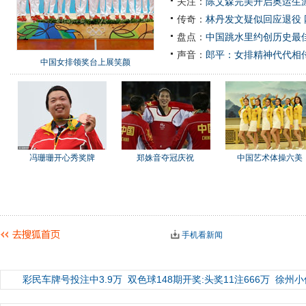
关注：
陈艾森完美开启奥运生涯
传奇：
林丹发文疑似回应退役
盘点：
中国跳水里约创历史最佳
声音：
郎平：女排精神代代相
中国女排领奖台上展笑颜
冯珊珊开心秀奖牌
郑姝音夺冠庆祝
中国艺术体操六美
手机看新闻
彩民车牌号投注中3.9万
双色球148期开奖:头奖11注666万
徐州小