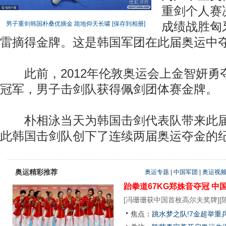
重剑个人赛决
男子重剑韩国朴桑优摘金 跪地仰天长啸
[保存到相册]
成绩战胜匈
雷摘得金牌。这是韩国军团在此届奥运中
此前，2012年伦敦奥运会上金智妍勇
冠军，男子击剑队获得佩剑团体赛金牌。
朴相泳当天为韩国击剑代表队带来此届
此韩国击剑队创下了连续两届奥运夺金的
奥运精彩推荐
奥运专题
|
中国军团
|
奥运视
跆拳道67KG郑姝音夺冠
中
[
冯珊珊获中国首枚高尔夫奖牌
][
焦点：
跳水梦之队!7金超举重