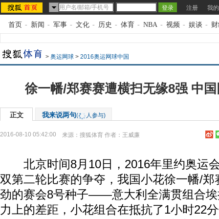
注册
我的
首页
-
新闻
-
军事
-
文化
-
历史
-
体育
-
NBA
-
视频
-
娱谈
-
财
>
奥运网球
>
2016奥运网球中国
徐一幡/郑赛赛遭横扫无缘8强 中
正文
我来说两句
(
人参与)
2016-08-10 05:42:00
来源：
搜狐体育
作者：王威廉
北京时间8月10日，2016年里约奥运
双第二轮比赛的争夺，我国小花徐一幡/郑
劲的赛会8号种子——意大利全满贯组合埃
力上的差距，小花组合在抵抗了1小时22分钟后