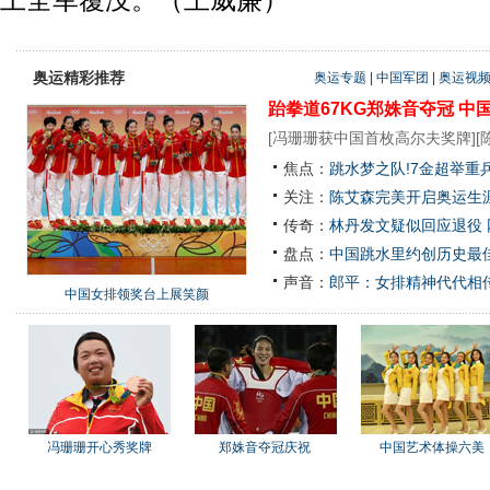
上全军覆没。（王威廉）
奥运精彩推荐
奥运专题
|
中国军团
|
奥运视
跆拳道67KG郑姝音夺冠
中
[
冯珊珊获中国首枚高尔夫奖牌
][
焦点：
跳水梦之队!7金超举重
关注：
陈艾森完美开启奥运生涯
传奇：
林丹发文疑似回应退役
盘点：
中国跳水里约创历史最佳
声音：
郎平：女排精神代代相
中国女排领奖台上展笑颜
冯珊珊开心秀奖牌
郑姝音夺冠庆祝
中国艺术体操六美