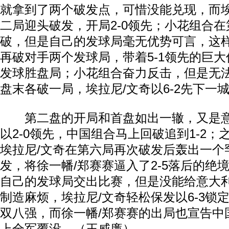
就拿到了两个破发点，可惜没能兑现，而埃
二局迎头破发，开局2-0领先；小花组合
破，但是自己的发球局毫无优势可言，这
再破对手两个发球局，带着5-1领先的巨
发球胜盘局；小花组合奋力反击，但是无
盘末各破一局，埃拉尼/文奇以6-2先下一
第二盘的开局和首盘如出一辙，又是意
以2-0领先，中国组合马上回破追到1-2
埃拉尼/文奇在第六局再次破发后轰出一个罕见的
发，将徐一幡/郑赛赛逼入了2-5落后的绝
自己的发球局交出比赛，但是没能给意大
制造麻烦，埃拉尼/文奇轻松保发以6-3锁
双八强，而徐一幡/郑赛赛的出局也宣告中