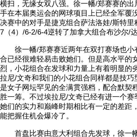
横扫，无缘女双八强。徐一幡/郑赛赛的出
手在本届奥运会的网球项目上已经全军覆没
决赛中的对手是捷克组合萨法洛娃/斯特里科
7（4）/6-2/6-4逆转了加拿大组合布沙尔
徐一幡/郑赛赛近两年在双打赛场也小
合已经很难轻易击败她们。但是高水平的
烈，小花组合在发球和力量上有着明显的
拉尼/文奇和我们的小花组合同样都是技巧
是女子网坛罕见的全满贯强档，配合默契
胜一筹。不过埃拉尼/文奇已经有进一个赛
她们的实力和巅峰时期相比有一定的差距
能把握住机会爆冷了。
首盘比赛由意大利组合先发球，徐一幡