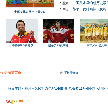
盘点：
中国跳水里约创历史最佳
声音：
郎平：女排精神代代相
中国女排领奖台上展笑颜
冯珊珊开心秀奖牌
郑姝音夺冠庆祝
中国艺术体操六美
手机看新闻
彩民车牌号投注中3.9万
双色球148期开奖:头奖11注666万
徐州小