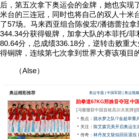
后，第五次拿下奥运会的金牌，她也实现
米台的三连冠，同时也将自己的双人十米
了57场。马来西亚组合陈俊宏/潘德蕾拉拿到
344.34分获得银牌，加拿大队的本菲托/
80.64分，总成绩336.18分，逆转击败
得铜牌，连续第七次拿到世界大赛该项目
（Alse）
奥运精彩推荐
奥运专题
|
中国军团
|
奥运视
跆拳道67KG郑姝音夺冠
中
[
冯珊珊获中国首枚高尔夫奖牌
][
焦点：
跳水梦之队!7金超举重
关注：
陈艾森完美开启奥运生涯
传奇：
林丹发文疑似回应退役