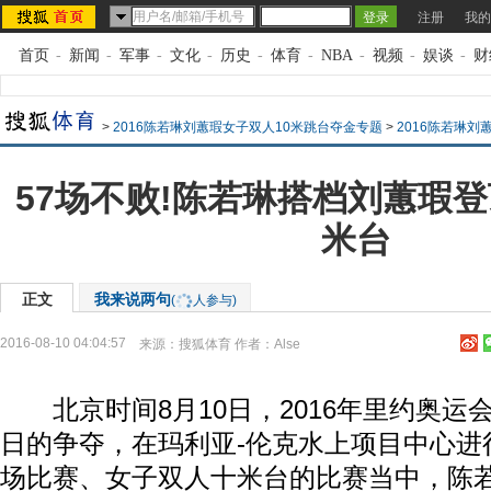
注册
我的
首页
-
新闻
-
军事
-
文化
-
历史
-
体育
-
NBA
-
视频
-
娱谈
-
财
>
2016陈若琳刘蕙瑕女子双人10米跳台夺金专题
>
2016陈若琳刘
57场不败!陈若琳搭档刘蕙瑕
米台
正文
我来说两句
(
人参与)
2016-08-10 04:04:57
来源：
搜狐体育
作者：Alse
北京时间8月10日，2016年里约奥运
日的争夺，在玛利亚-伦克水上项目中心进
场比赛、女子双人十米台的比赛当中，陈