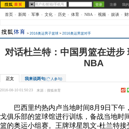
注册
我的
首页
-
新闻
-
军事
-
文化
-
历史
-
体育
-
NBA
-
视频
-
娱谈
-
财
>
2016奥运男子篮球
>
2016奥运男篮对手
对话杜兰特：中国男篮在进步
NBA
正文
我来说两句
(
人参与)
2016-08-10 01:50:23
来源：
搜狐体育
巴西里约热内卢当地时间8月9日下午
戈俱乐部的篮球馆进行训练，备战当地时间
篮的奥运小组赛。王牌球星凯文-杜兰特接