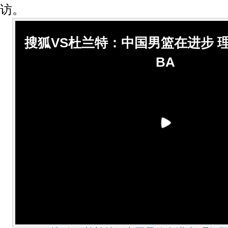
访。
搜狐VS杜兰特：中国男篮在进步 
BA