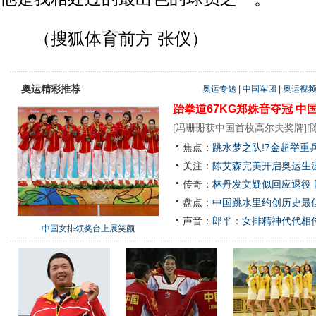
（搜狐体育前方 张仪）
奥运精彩推荐
奥运专题
|
中国军团
|
奥运视
跆拳道67KG郑姝音夺冠
中
[
冯珊珊获中国首枚高尔夫奖牌
][
焦点：
跳水梦之队!7金超举重
关注：
陈艾森完美开启奥运生涯
传奇：
林丹发文疑似回应退役
盘点：
中国跳水里约创历史最佳
声音：
郎平：女排精神代代相
中国女排领奖台上展笑颜