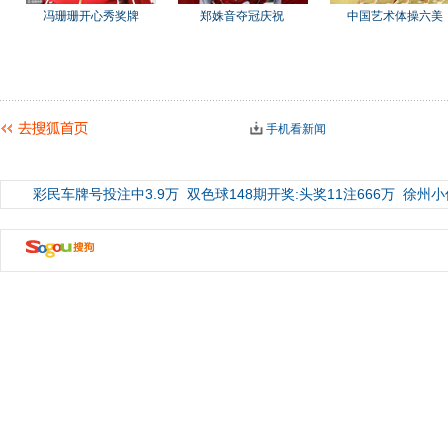
冯珊珊开心秀奖牌
郑姝音夺冠庆祝
中国艺术体操六美
手机看新闻
彩民车牌号投注中3.9万
双色球148期开奖:头奖11注666万
徐州小