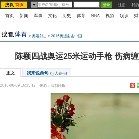
注册
我的
首页
-
新闻
-
军事
-
文化
-
历史
-
体育
-
NBA
-
视频
-
娱谈
-
财
>
奥运射击
>
2016奥运射击中国
陈颖四战奥运25米运动手枪 伤病
正文
我来说两句
(
人参与)
2016-08-09 16:35:12
来源：
法制晚报