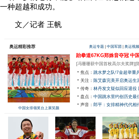
一种超越和成功。
文／记者 王帆
奥运精彩推荐
奥运专题
|
中国军团
|
奥运视
跆拳道67KG郑姝音夺冠
中
[
冯珊珊获中国首枚高尔夫奖牌
][
焦点：
跳水梦之队!7金超举重
关注：
陈艾森完美开启奥运生涯
传奇：
林丹发文疑似回应退役
盘点：
中国跳水里约创历史最佳
声音：
郎平：女排精神代代相
中国女排领奖台上展笑颜