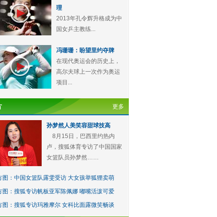
理
2013年孔令辉升格成为中
国女乒主教练...
冯珊珊：盼望里约夺牌
在现代奥运会的历史上，
高尔夫球上一次作为奥运
项目...
方
更多
孙梦然人美笑容甜球技高
8月15日，巴西里约热内
卢，搜狐体育专访了中国国家
女篮队员孙梦然……
方图：中国女篮队露雯受访 大女孩举狐狸卖萌
方图：搜狐专访帆板亚军陈佩娜 嘟嘴活泼可爱
方图：搜狐专访玛雅摩尔 女科比面露微笑畅谈