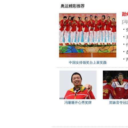
奥运精彩推荐
跆
[
冯
中国女排领奖台上展笑颜
冯珊珊开心秀奖牌
郑姝音夺冠