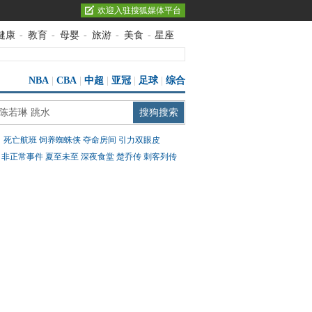
欢迎入驻搜狐媒体平台
健康
-
教育
-
母婴
-
旅游
-
美食
-
星座
NBA
|
CBA
|
中超
|
亚冠
|
足球
|
综合
：
死亡航班
饲养蜘蛛侠
夺命房间
引力双眼皮
：
非正常事件
夏至未至
深夜食堂
楚乔传
刺客列传