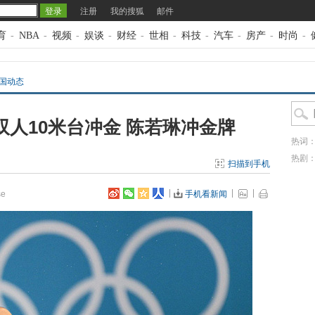
注册
我的搜狐
邮件
育
-
NBA
-
视频
-
娱谈
-
财经
-
世相
-
科技
-
汽车
-
房产
-
时尚
-
国动态
双人10米台冲金 陈若琳冲金牌
热词
热剧
扫描到手机
e
手机看新闻