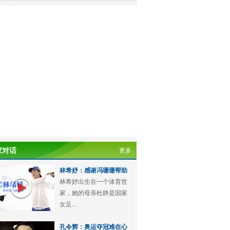
家对话
更多
林希妤：感谢冯珊珊帮助
林希妤出生在一个体育世
家，她的母亲杜静是国家
女足...
孔令辉：奥运夺冠难在心