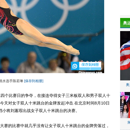
奥
2
跳水选手陈若琳
[保存到相册]
奥
四个比赛日的争夺，在接连夺得女子三米板双人和男子双人十
今天对女子双人十米跳台的金牌发起冲击.在北京时间8月10日
档小将刘蕙瑕出战女子双人十米跳台的决赛。
赛的比赛中就几乎没有让女子双人十米跳台的金牌旁落过，