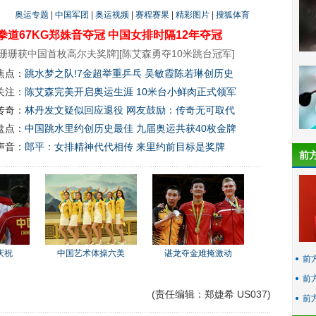
奥运专题
|
中国军团
|
奥运视频
|
赛程赛果
|
精彩图片
|
搜狐体育
拳道67KG郑姝音夺冠
中国女排时隔12年夺冠
珊珊获中国首枚高尔夫奖牌
][
陈艾森勇夺10米跳台冠军
]
焦点：
跳水梦之队!7金超举重乒乓 吴敏霞陈若琳创历史
关注：
陈艾森完美开启奥运生涯 10米台小鲜肉正式领军
传奇：
林丹发文疑似回应退役 网友鼓励：传奇无可取代
盘点：
中国跳水里约创历史最佳 九届奥运共获40枚金牌
声音：
郎平：女排精神代代相传 来里约前目标是奖牌
前
庆祝
中国艺术体操六美
谌龙夺金难掩激动
前
前
(责任编辑：郑婕希 US037)
前