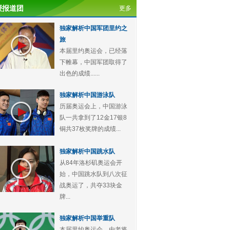
授报道团
更多
独家解析中国军团里约之
旅
本届里约奥运会，已经落
下帷幕，中国军团取得了
出色的成绩......
独家解析中国游泳队
历届奥运会上，中国游泳
队一共拿到了12金17银8
铜共37枚奖牌的成绩...
独家解析中国跳水队
从84年洛杉矶奥运会开
始，中国跳水队到八次征
战奥运了，共夺33块金
牌...
独家解析中国举重队
本届里约奥运会，由老将