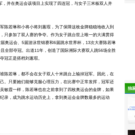
军，并在奥运会该项目上实现了四连冠，与女子三米板双人并
陈若琳和小将小将刘蕙瑕，为了保障这枚金牌稳稳地收入到
，只参加了双人赛的争夺。作为女子跳台世上唯一的大满贯得
了2届奥运会、5届游泳世锦赛和6届跳水世界杯，13次大赛陈若琳
且全部夺冠。出道11年，创造了国际洲际大赛双人跳56场全胜
夺冠正是搭档刘蕙瑕。
陈若琳，都不会在女子双人十米跳台上输掉冠军。因此，在
己。只要她们能够克服心理压力，在比赛中正常发挥，冠军还
独
吴敏霞一样，陈若琳也在之前拿到了四枚奥运会的金牌，如果
纪录，成为跳水运动历史上，拿到奥运会金牌数最多的运动