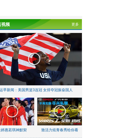
运视频
更多
运早新闻：美国男篮3连冠 女排夺冠振奋国人
朱婷惠若琪神默契
致活力炫青春秀给你看