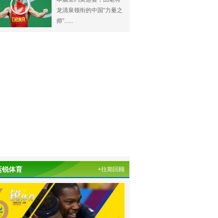
龙清泉领衔的中国“力量之
师”......
运锐体育
+往期回顾