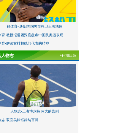
锐体育-卫冕!美国男篮捍卫王者地位
体育-教授报道团深度盘点中国队奥运表现
体育-解读女排和她们代表的精神
运人物志
+往期回顾
人物志-王者博尔特 伟大的告别
物志-双面吴静钰静纳百川