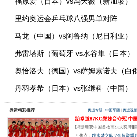
福原爱（日本）vs冯天薇（新加坡）
里约奥运会乒乓球八强男单对阵
马龙（中国）vs阿鲁纳（尼日利亚）
弗雷塔斯（葡萄牙 vs水谷隼（日本）
奥恰洛夫（德国）vs萨姆索诺夫（白
丹羽孝希（日本）vs张继科（中国）
奥运精彩推荐
奥运专题
|
中国军团
|
奥运视
跆拳道67KG郑姝音夺冠
中
[
冯珊珊获中国首枚高尔夫奖牌
][
焦点：
跳水梦之队!7金超举重