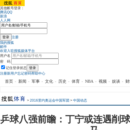
其他帐号登录：
腾讯QQ
新浪
人人网
注册
我的搜狐
邮件
欢迎入驻搜狐媒体平台
用户名
密 码
记住登录状态
注册新用户
忘记密码
帮助中心
首页
-
新闻
-
军事
-
文化
-
历史
-
体育
-
NBA
-
视频
-
娱谈
-
财
>
2016里约奥运会中国军团
>
中国动态
乒球八强前瞻：丁宁或连遇削球