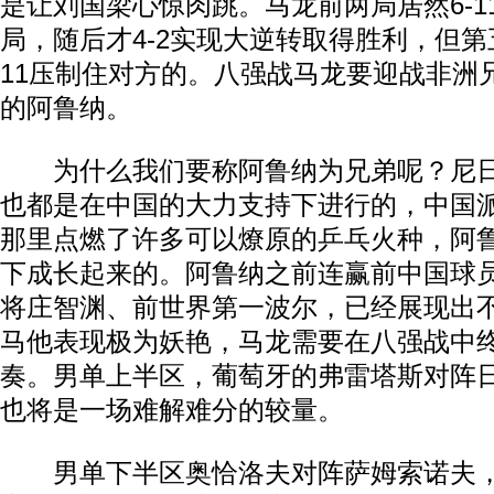
是让刘国梁心惊肉跳。马龙前两局居然6-11
局，随后才4-2实现大逆转取得胜利，但第
11压制住对方的。八强战马龙要迎战非洲
的阿鲁纳。
为什么我们要称阿鲁纳为兄弟呢？尼日
也都是在中国的大力支持下进行的，中国
那里点燃了许多可以燎原的乒乓火种，阿
下成长起来的。阿鲁纳之前连赢前中国球
将庄智渊、前世界第一波尔，已经展现出
马他表现极为妖艳，马龙需要在八强战中
奏。男单上半区，葡萄牙的弗雷塔斯对阵
也将是一场难解难分的较量。
男单下半区奥恰洛夫对阵萨姆索诺夫，