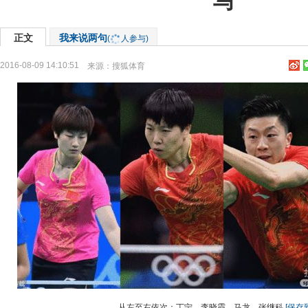
马
正文
我来说两句
(
人参与)
2016-08-09 14:10:51
来源：
搜狐体育
从左至右依次：丁宁、李晓霞、马龙、张继科
[保存