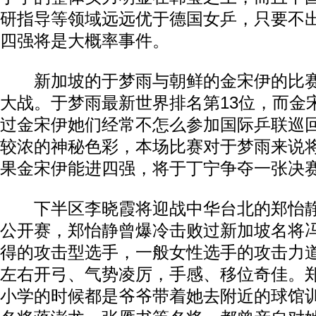
研指导等领域远远优于德国女乒，只要不
四强将是大概率事件。
新加坡的于梦雨与朝鲜的金宋伊的比赛
大战。于梦雨最新世界排名第13位，而金
过金宋伊她们经常不怎么参加国际乒联巡
较浓的神秘色彩，本场比赛对于梦雨来说
果金宋伊能进四强，将于丁宁争夺一张决
下半区李晓霞将迎战中华台北的郑怡静
公开赛，郑怡静曾爆冷击败过新加坡名将
得的攻击型选手，一般女性选手的攻击力
左右开弓、气势凌厉，手感、移位奇佳。
小学的时候都是爷爷带着她去附近的球馆