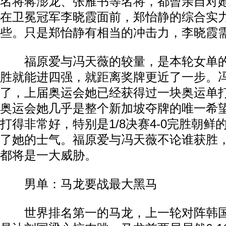
名将蒋澎龙、张雁书等名将，都曾亲自对
在卫冕冠军李晓霞面前，郑怡静的综合实
些。只是郑怡静有相当的冲击力，李晓霞
福原爱与冯天薇的较量，是本轮女单的
胜就能进四强，就距离奖牌更近了一步。冯
了，上届奥运会她已经获得过一块奥运单
奥运会她几乎是整个新加坡夺牌的唯一希
打得非常好，特别是1/8决赛4-0完胜朝
了她的士气。福原爱与冯天薇不论谁获胜
都将是一大威胁。
男单：马龙要战最大黑马
世界排名第一的马龙，上一轮对阵韩国