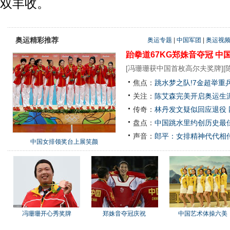
双丰收。
奥运精彩推荐
奥运专题
|
中国军团
|
奥运视
跆拳道67KG郑姝音夺冠
中
[
冯珊珊获中国首枚高尔夫奖牌
][
焦点：
跳水梦之队!7金超举重
关注：
陈艾森完美开启奥运生涯
传奇：
林丹发文疑似回应退役
盘点：
中国跳水里约创历史最佳
声音：
郎平：女排精神代代相
中国女排领奖台上展笑颜
冯珊珊开心秀奖牌
郑姝音夺冠庆祝
中国艺术体操六美