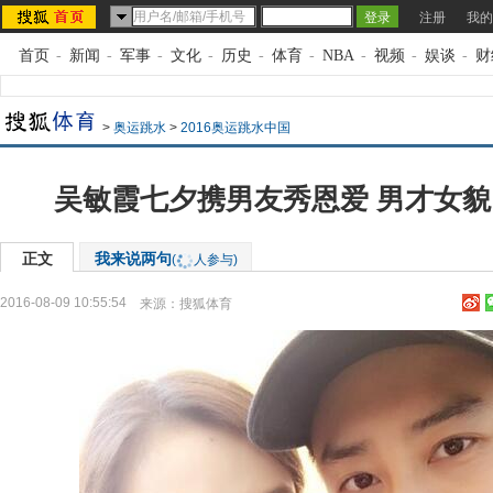
注册
我的
首页
-
新闻
-
军事
-
文化
-
历史
-
体育
-
NBA
-
视频
-
娱谈
-
财
>
奥运跳水
>
2016奥运跳水中国
吴敏霞七夕携男友秀恩爱 男才女
正文
我来说两句
(
人参与)
2016-08-09 10:55:54
来源：
搜狐体育