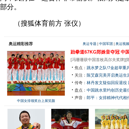
部分。
（搜狐体育前方 张仪）
奥运精彩推荐
奥运专题
|
中国军团
|
奥运视
跆拳道67KG郑姝音夺冠
中
[
冯珊珊获中国首枚高尔夫奖牌
][
焦点：
跳水梦之队!7金超举重
关注：
陈艾森完美开启奥运生涯
传奇：
林丹发文疑似回应退役
盘点：
中国跳水里约创历史最佳
声音：
郎平：女排精神代代相
中国女排领奖台上展笑颜