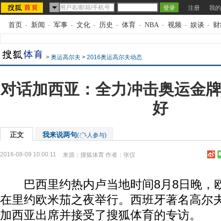
注册
我的
首页
-
新闻
-
军事
-
文化
-
历史
-
体育
-
NBA
-
视频
-
娱谈
-
财
>
奥运高尔夫
>
2016奥运高尔夫动态
对话加西亚：全力冲击奥运金牌
好
正文
我来说两句
(
人参与)
2016-08-09 10:00:11
来源：
搜狐体育
作者：张仪
巴西里约热内卢当地时间8月8日晚，
在里约欧米茄之夜举行。西班牙著名高尔夫
加西亚出席并接受了搜狐体育的专访。