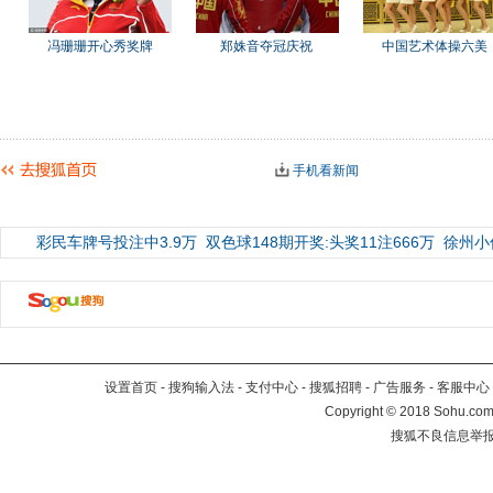
冯珊珊开心秀奖牌
郑姝音夺冠庆祝
中国艺术体操六美
手机看新闻
彩民车牌号投注中3.9万
双色球148期开奖:头奖11注666万
徐州小
设置首页
-
搜狗输入法
-
支付中心
-
搜狐招聘
-
广告服务
-
客服中心
Copyright
©
2018 Sohu.com 
搜狐不良信息举