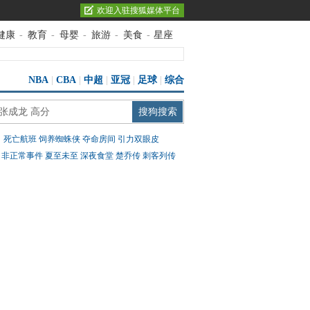
欢迎入驻搜狐媒体平台
健康
-
教育
-
母婴
-
旅游
-
美食
-
星座
NBA
|
CBA
|
中超
|
亚冠
|
足球
|
综合
：
死亡航班
饲养蜘蛛侠
夺命房间
引力双眼皮
：
非正常事件
夏至未至
深夜食堂
楚乔传
刺客列传