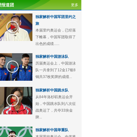
授报道团
更多
独家解析中国军团里约之
旅
本届里约奥运会，已经落
下帷幕，中国军团取得了
出色的成绩......
独家解析中国游泳队
历届奥运会上，中国游泳
队一共拿到了12金17银8
铜共37枚奖牌的成绩...
独家解析中国跳水队
从84年洛杉矶奥运会开
始，中国跳水队到八次征
战奥运了，共夺33块金
牌...
独家解析中国举重队
本届里约奥运会，由老将