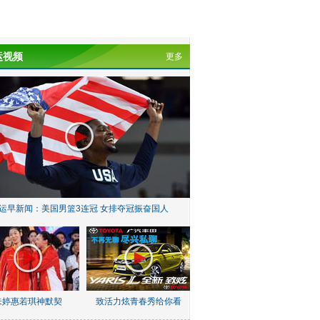
运视频
更多
运早新闻：美国男篮3连冠 女排夺冠振奋国人
朱婷惠若琪神默契
致活力炫青春秀给你看