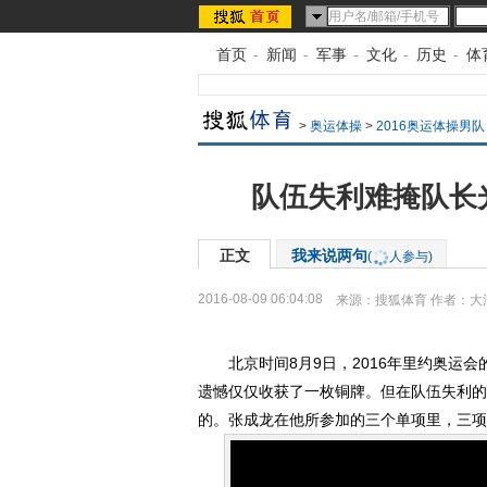
首页
-
新闻
-
军事
-
文化
-
历史
-
体
>
奥运体操
>
2016奥运体操男队
队伍失利难掩队长
正文
我来说两句
(
人参与)
2016-08-09 06:04:08
来源：
搜狐体育
作者：大
北京时间8月9日，2016年里约奥运会的
遗憾仅仅收获了一枚铜牌。但在队伍失利的
的。张成龙在他所参加的三个单项里，三项