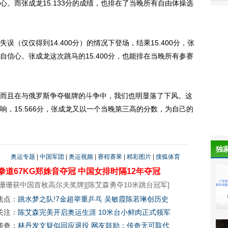
。而张成龙15.133分的成绩，也排在了当晚所有自由体操选
仅仅得到14.400分）的情况下登场，结果15.400分，张
信心。张成龙这次跳马的15.400分，也能排在当晚所有参赛
且在与俄罗斯争夺银牌的斗争中，我们也明显落了下风。这
，15.566分，张成龙又以一个当晚第三高的分数，为自己的
独
奥运专题
|
中国军团
|
奥运视频
|
赛程赛果
|
精彩图片
|
搜狐体育
拳道67KG郑姝音夺冠
中国女排时隔12年夺冠
珊珊获中国首枚高尔夫奖牌
][
陈艾森勇夺10米跳台冠军
]
焦点：
跳水梦之队!7金超举重乒乓 吴敏霞陈若琳创历史
关注：
陈艾森完美开启奥运生涯 10米台小鲜肉正式领军
传奇：
林丹发文疑似回应退役 网友鼓励：传奇无可取代