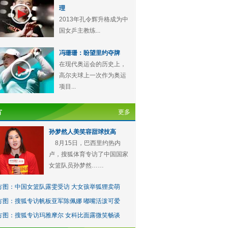
理
2013年孔令辉升格成为中
国女乒主教练...
冯珊珊：盼望里约夺牌
在现代奥运会的历史上，
高尔夫球上一次作为奥运
项目...
方
更多
孙梦然人美笑容甜球技高
8月15日，巴西里约热内
卢，搜狐体育专访了中国国家
女篮队员孙梦然……
方图：中国女篮队露雯受访 大女孩举狐狸卖萌
方图：搜狐专访帆板亚军陈佩娜 嘟嘴活泼可爱
方图：搜狐专访玛雅摩尔 女科比面露微笑畅谈