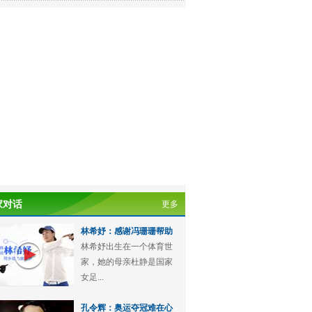
家对话
更多
林希妤：感谢冯珊珊帮助
林希妤出生在一个体育世
家，她的母亲杜静是国家
女足...
孔令辉：奥运夺冠难在心