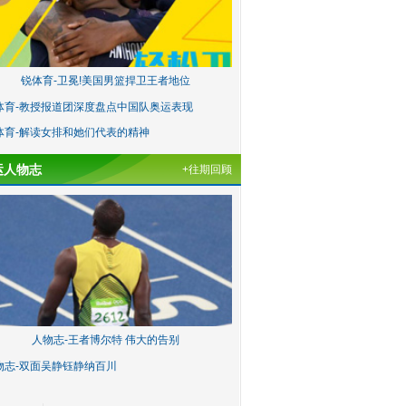
锐体育-卫冕!美国男篮捍卫王者地位
体育-教授报道团深度盘点中国队奥运表现
体育-解读女排和她们代表的精神
运人物志
+往期回顾
人物志-王者博尔特 伟大的告别
物志-双面吴静钰静纳百川