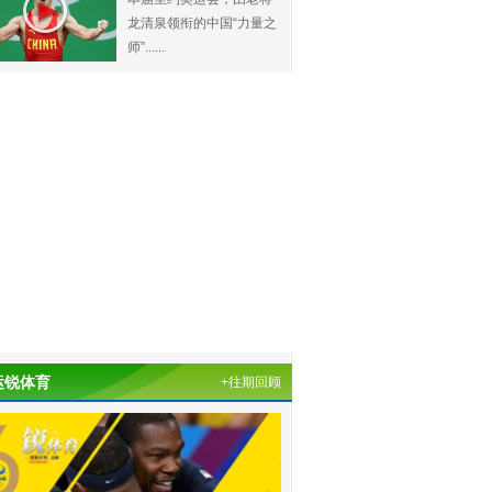
龙清泉领衔的中国“力量之
师”......
运锐体育
+往期回顾