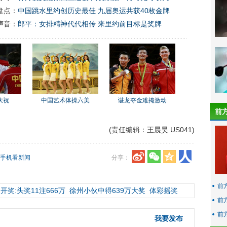
盘点：
中国跳水里约创历史最佳 九届奥运共获40枚金牌
声音：
郎平：女排精神代代相传 来里约前目标是奖牌
庆祝
中国艺术体操六美
谌龙夺金难掩激动
前
(责任编辑：王晨昊 US041)
手机看新闻
分享：
前
开奖:头奖11注666万
徐州小伙中得639万大奖
体彩摇奖
前
前
我要发布