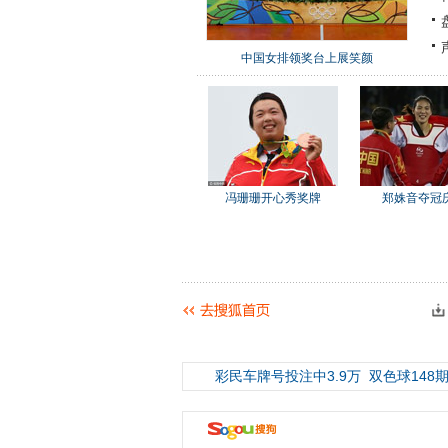
中国女排领奖台上展笑颜
冯珊珊开心秀奖牌
郑姝音夺冠
彩民车牌号投注中3.9万
双色球148期