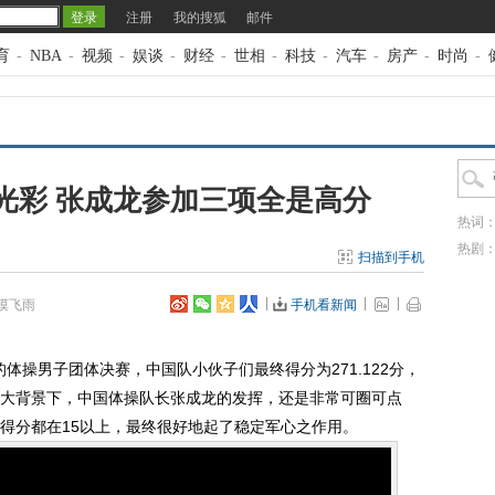
注册
我的搜狐
邮件
育
-
NBA
-
视频
-
娱谈
-
财经
-
世相
-
科技
-
汽车
-
房产
-
时尚
-
光彩 张成龙参加三项全是高分
热词
热剧
扫描到手机
漠飞雨
手机看新闻
体操男子团体决赛，中国队小伙子们最终得分为271.122分，
大背景下，中国体操队长张成龙的发挥，还是非常可圈可点
得分都在15以上，最终很好地起了稳定军心之作用。