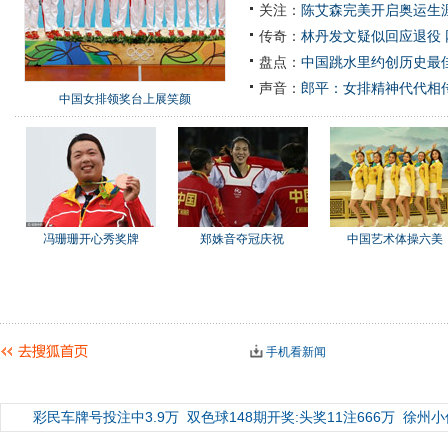
关注：
陈艾森完美开启奥运生涯
传奇：
林丹发文疑似回应退役
盘点：
中国跳水里约创历史最佳
声音：
郎平：女排精神代代相
中国女排领奖台上展笑颜
冯珊珊开心秀奖牌
郑姝音夺冠庆祝
中国艺术体操六美
手机看新闻
彩民车牌号投注中3.9万
双色球148期开奖:头奖11注666万
徐州小