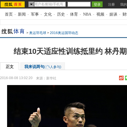
注册
我的
首页
-
新闻
-
军事
-
文化
-
历史
-
体育
-
NBA
-
视频
-
娱谈
-
财
>
奥运羽毛球
>
2016奥运国羽动态
结束10天适应性训练抵里约 林丹
正文
我来说两句
(
人参与)
2016-08-08 13:02:20
来源：
新华社