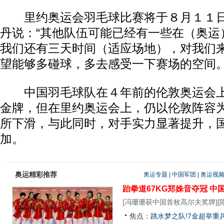
里约奥运会羽毛球比赛将于８月１１日
丹说：“其他队伍可能已经有一些在（奥运
我们还有三天时间（适应场地），对我们
望能够多碰球，多去感受一下赛场的空间。
中国羽毛球队在４年前的伦敦奥运会上
金牌，但在里约奥运会上，仍以伦敦阵容
所下滑，与此同时，对手实力显著提升，
加。
奥运精彩推荐
奥运专题
|
中国军团
|
奥运视
跆拳道67KG郑姝音夺冠
中
[
冯珊珊获中国首枚高尔夫奖牌
][
焦点：
跳水梦之队!7金超举重