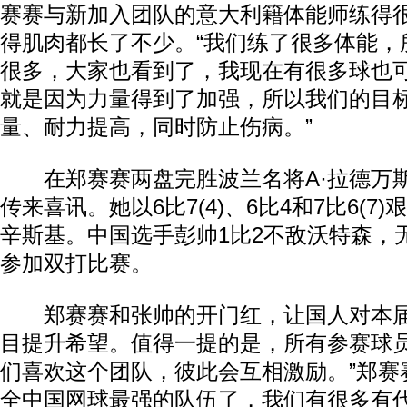
赛赛与新加入团队的意大利籍体能师练得
得肌肉都长了不少。“我们练了很多体能，
很多，大家也看到了，我现在有很多球也
就是因为力量得到了加强，所以我们的目
量、耐力提高，同时防止伤病。”
在郑赛赛两盘完胜波兰名将A·拉德万
传来喜讯。她以6比7(4)、6比4和7比6(7
辛斯基。中国选手彭帅1比2不敌沃特森，
参加双打比赛。
郑赛赛和张帅的开门红，让国人对本届
目提升希望。值得一提的是，所有参赛球员
们喜欢这个团队，彼此会互相激励。”郑赛
全中国网球最强的队伍了，我们有很多有