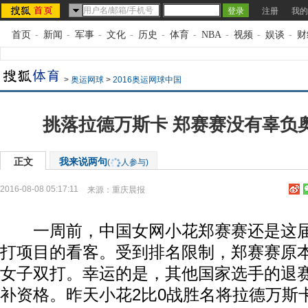
注册
我的
首页
-
新闻
-
军事
-
文化
-
历史
-
体育
-
NBA
-
视频
-
娱谈
-
财
>
奥运网球
>
2016奥运网球中国
挑落拉德万斯卡 郑赛赛没有辜负奥
正文
我来说两句
(
人参与)
2016-08-08 05:17:11
来源：
重庆晨报
一周前，中国女网小花郑赛赛还是这届
打项目的看客。受到排名限制，郑赛赛原
女子双打。幸运的是，其他国家选手的退
补资格。昨天小花2比0战胜名将拉德万斯