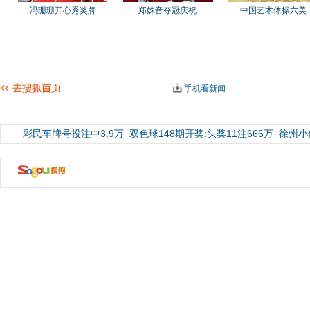
冯珊珊开心秀奖牌
郑姝音夺冠庆祝
中国艺术体操六美
手机看新闻
彩民车牌号投注中3.9万
双色球148期开奖:头奖11注666万
徐州小