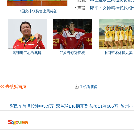
盘点：
中国跳水里约创历史最佳
声音：
郎平：女排精神代代相
中国女排领奖台上展笑颜
冯珊珊开心秀奖牌
郑姝音夺冠庆祝
中国艺术体操六美
手机看新闻
彩民车牌号投注中3.9万
双色球148期开奖:头奖11注666万
徐州小