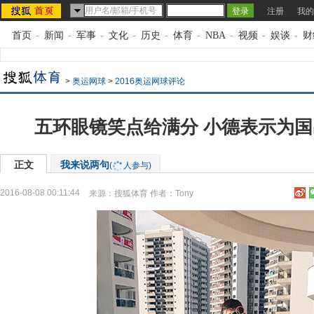
注册
我的
首页
-
新闻
-
军事
-
文化
-
历史
-
体育
-
NBA
-
视频
-
娱谈
-
财
>
奥运网球
>
2016奥运网球评论
五环眼镜笑点给满分 小德表示为
正文
我来说两句
(
人参与)
2016-08-08 00:11:44
来源：
搜狐体育
作者：Tony