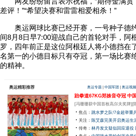
网友纷纷留言表示祝福，“期待金满贯！
差评！”“希望决赛和雷雷相爱相杀！”
奥运网球比赛已经开赛，一号种子德约
间8月8日早7:00迎战自己的首轮对手，
罗，四年前正是这位阿根廷人将小德挡在
名第一的小德目标只有夺冠，第一场比赛
的精神。
奥运精彩推荐
奥运专题
|
中国军团
|
奥运视
跆拳道67KG郑姝音夺冠
中
[
冯珊珊获中国首枚高尔夫奖牌
][
焦点：
跳水梦之队!7金超举重
关注：
陈艾森完美开启奥运生涯
传奇：
林丹发文疑似回应退役