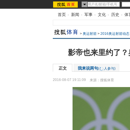
首页
-
新闻
-
军事
-
文化
-
历史
-
体
>
奥运射箭
>
2016奥运射箭动态
影帝也来里约了？
正文
我来说两句
(
人参与)
2016-08-07 19:11:09
来源：
搜狐体育