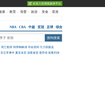
欢迎入驻搜狐媒体平台
健康
-
教育
-
母婴
-
旅游
-
美食
-
星座
NBA
|
CBA
|
中超
|
亚冠
|
足球
|
综合
：
死亡航班
饲养蜘蛛侠
夺命房间
引力双眼皮
：
非正常事件
夏至未至
深夜食堂
楚乔传
刺客列传