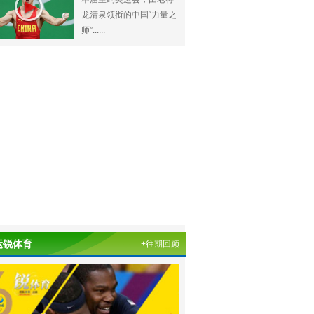
龙清泉领衔的中国“力量之
师”......
运锐体育
+往期回顾