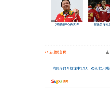
冯珊珊开心秀奖牌
郑姝音夺冠
彩民车牌号投注中3.9万
双色球148期