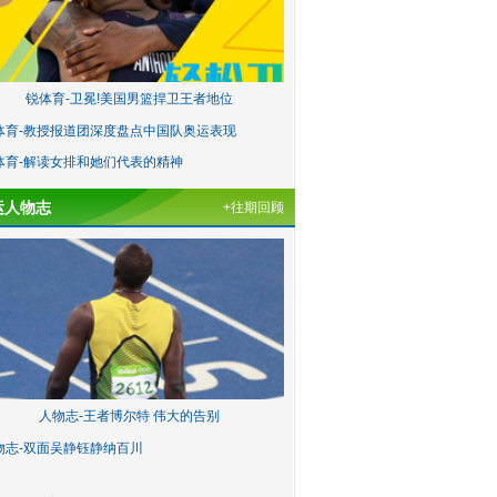
锐体育-卫冕!美国男篮捍卫王者地位
体育-教授报道团深度盘点中国队奥运表现
体育-解读女排和她们代表的精神
运人物志
+往期回顾
人物志-王者博尔特 伟大的告别
物志-双面吴静钰静纳百川