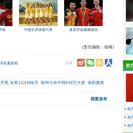
庆祝
中国艺术体操六美
谌龙夺金难掩激动
(责任编辑：徐臻)
手机看新闻
分享：
前
开奖:头奖11注666万
徐州小伙中得639万大奖
体彩摇奖
我要发布
前
前
前