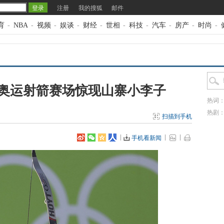
注册
我的搜狐
邮件
育
-
NBA
-
视频
-
娱谈
-
财经
-
世相
-
科技
-
汽车
-
房产
-
时尚
-
奥运射箭赛场惊现山寨小李子
热词
热剧
扫描到手机
手机看新闻