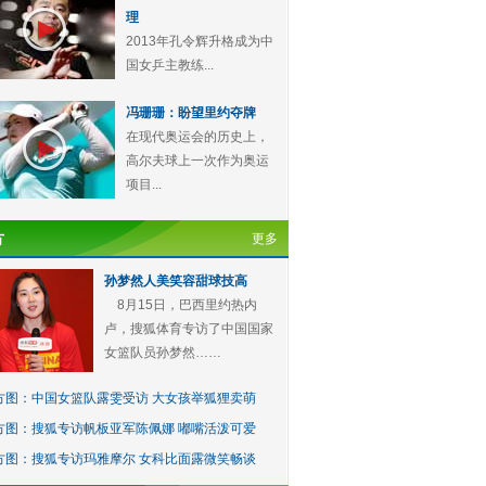
理
2013年孔令辉升格成为中
国女乒主教练...
冯珊珊：盼望里约夺牌
在现代奥运会的历史上，
高尔夫球上一次作为奥运
项目...
方
更多
孙梦然人美笑容甜球技高
8月15日，巴西里约热内
卢，搜狐体育专访了中国国家
女篮队员孙梦然……
方图：中国女篮队露雯受访 大女孩举狐狸卖萌
方图：搜狐专访帆板亚军陈佩娜 嘟嘴活泼可爱
方图：搜狐专访玛雅摩尔 女科比面露微笑畅谈