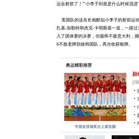
运会射箭了！”“小李子到底是什么时候混进
美国队的这名长相酷似小李子的射箭运动员
扎基-加勒特和杰克-卡明斯基一道，一路
入了团体赛的决赛，但最终不敌意大利，摘
6不敌老牌劲旅韩国队，再次收获银牌。
奥运精彩推荐
跆
[
冯
中国女排领奖台上展笑颜