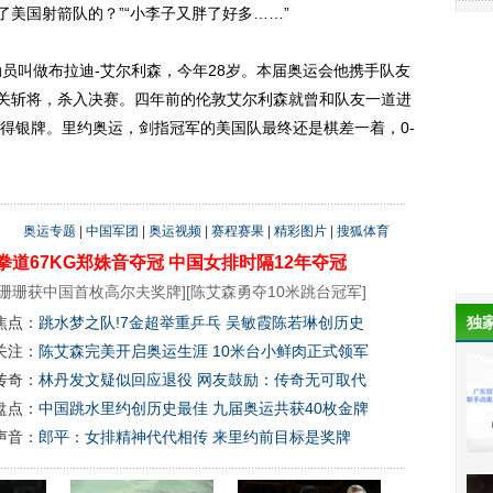
了美国射箭队的？”“小李子又胖了好多……”
叫做布拉迪-艾尔利森，今年28岁。本届奥运会他携手队友
过关斩将，杀入决赛。四年前的伦敦艾尔利森就曾和队友一道进
得银牌。里约奥运，剑指冠军的美国队最终还是棋差一着，0-
奥运专题
|
中国军团
|
奥运视频
|
赛程赛果
|
精彩图片
|
搜狐体育
拳道67KG郑姝音夺冠
中国女排时隔12年夺冠
珊珊获中国首枚高尔夫奖牌
][
陈艾森勇夺10米跳台冠军
]
焦点：
跳水梦之队!7金超举重乒乓 吴敏霞陈若琳创历史
独
关注：
陈艾森完美开启奥运生涯 10米台小鲜肉正式领军
传奇：
林丹发文疑似回应退役 网友鼓励：传奇无可取代
盘点：
中国跳水里约创历史最佳 九届奥运共获40枚金牌
声音：
郎平：女排精神代代相传 来里约前目标是奖牌