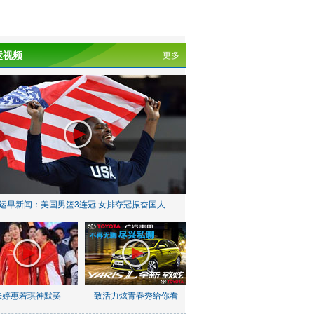
运视频
更多
运早新闻：美国男篮3连冠 女排夺冠振奋国人
朱婷惠若琪神默契
致活力炫青春秀给你看