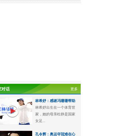
家对话
更多
林希妤：感谢冯珊珊帮助
林希妤出生在一个体育世
家，她的母亲杜静是国家
女足...
孔令辉：奥运夺冠难在心