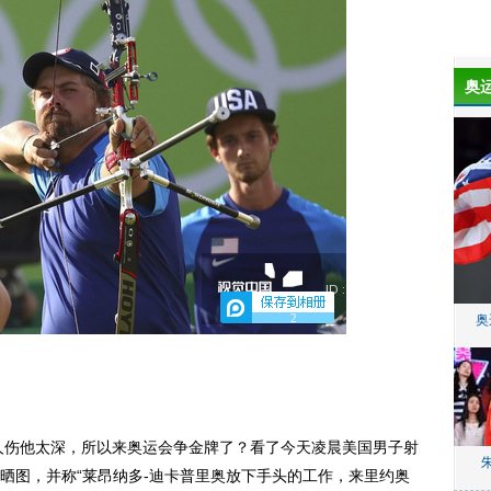
奥
2
奥
人伤他太深，所以来奥运会争金牌了？看了今天凌晨美国男子射
晒图，并称“莱昂纳多-迪卡普里奥放下手头的工作，来里约奥