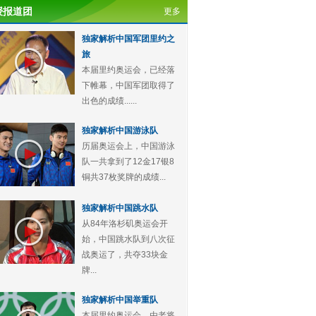
授报道团
更多
独家解析中国军团里约之
旅
本届里约奥运会，已经落
下帷幕，中国军团取得了
出色的成绩......
独家解析中国游泳队
历届奥运会上，中国游泳
队一共拿到了12金17银8
铜共37枚奖牌的成绩...
独家解析中国跳水队
从84年洛杉矶奥运会开
始，中国跳水队到八次征
战奥运了，共夺33块金
牌...
独家解析中国举重队
本届里约奥运会，由老将