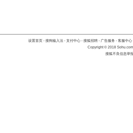
设置首页
-
搜狗输入法
-
支付中心
-
搜狐招聘
-
广告服务
-
客服中心
Copyright
©
2018 Sohu.com 
搜狐不良信息举