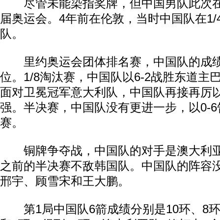
尽管未能染指奖牌，但中国男队此次在
届奥运会。4年前在伦敦，当时中国队在1/
队。
里约奥运会团体排名赛，中国队的成绩是
位。1/8淘汰赛，中国队以6-2战胜东道主巴
面对卫冕冠军意大利队，中国队再接再厉以6
强。半决赛，中国队没有更进一步，以0-
赛。
铜牌争夺战，中国队的对手是澳大利亚
之前的半决赛不敌韩国队。中国队的阵容
邢宇、顾雪宋和王大鹏。
第1局中国队6箭成绩分别是10环、8环、