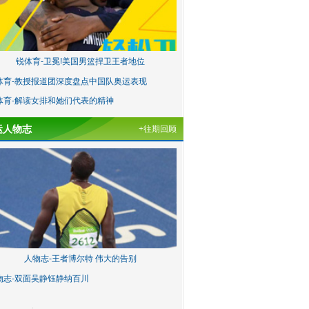
锐体育-卫冕!美国男篮捍卫王者地位
体育-教授报道团深度盘点中国队奥运表现
体育-解读女排和她们代表的精神
运人物志
+往期回顾
人物志-王者博尔特 伟大的告别
物志-双面吴静钰静纳百川