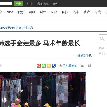
注册
我的搜狐
邮件
育
-
NBA
-
视频
-
娱谈
-
财经
-
世相
-
科技
-
汽车
-
房产
-
时尚
-
>
2016里约奥运会诸强动态
韩选手金姓最多 马术年龄最长
热词
热剧
扫描到手机
子
手机看新闻