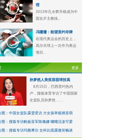
理
2013年孔令辉升格成为中
国女乒主教练...
冯珊珊：盼望里约夺牌
在现代奥运会的历史上，
高尔夫球上一次作为奥运
项目...
方
更多
孙梦然人美笑容甜球技高
8月15日，巴西里约热内
卢，搜狐体育专访了中国国家
女篮队员孙梦然……
方图：中国女篮队露雯受访 大女孩举狐狸卖萌
方图：搜狐专访帆板亚军陈佩娜 嘟嘴活泼可爱
方图：搜狐专访玛雅摩尔 女科比面露微笑畅谈