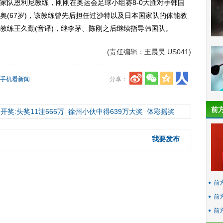
队恩利尼教练，刚刚在奥运会足球小组赛8-0大胜对手韩国
奥(67岁)，该教练曾先后担任过沙特以及日本国家队的体能教
教练王久勤(音译)，继李茅、陈刚之后继续指导韩国队。
(责任编辑：王晨昊 US041)
手机看新闻
分享：
前
开奖:头奖11注666万
徐州小伙中得639万大奖
体彩摇奖
我要发布
前
前
前