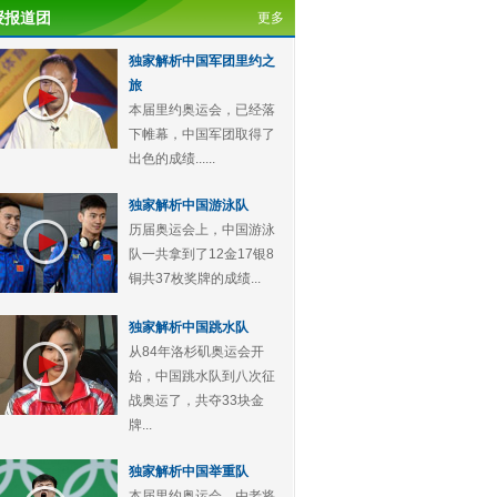
授报道团
更多
独家解析中国军团里约之
旅
本届里约奥运会，已经落
下帷幕，中国军团取得了
出色的成绩......
独家解析中国游泳队
历届奥运会上，中国游泳
队一共拿到了12金17银8
铜共37枚奖牌的成绩...
独家解析中国跳水队
从84年洛杉矶奥运会开
始，中国跳水队到八次征
战奥运了，共夺33块金
牌...
独家解析中国举重队
本届里约奥运会，由老将