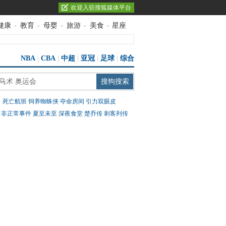
欢迎入驻搜狐媒体平台
健康
-
教育
-
母婴
-
旅游
-
美食
-
星座
NBA
|
CBA
|
中超
|
亚冠
|
足球
|
综合
：
死亡航班
饲养蜘蛛侠
夺命房间
引力双眼皮
：
非正常事件
夏至未至
深夜食堂
楚乔传
刺客列传