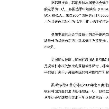
据韩媒报道，韩朝参加本届奥运会选手中第
的选手为13人，各国选手中姓戴维（David）
50人和41人。来自206个国家共计1万5
小的是来自尼泊尔的13岁小将，选手们平均
参加本届奥运会年龄最小的选手是来自尼泊
龄最长的是来自新西兰马术选手布罗奥姆，他
313天。
另据韩媒披露，韩国代表团内共有5名外
是调教朴泰桓的澳大利亚籍教练邓肯，朴泰
平的提升离不开外籍教练的针对性指导和帮
罗斯•埃德加曾夺得过2008年北京奥运
收到韩国方面的邀请担任教练一职，他把世
从奥运会奖牌获得者那里学到很多东西，大