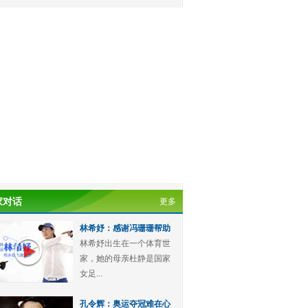
家对话
更多
林希妤：感谢冯珊珊帮助
林希妤出生在一个体育世
家，她的母亲杜静是国家
女足...
孔令辉：奥运夺冠难在心