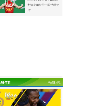
龙清泉领衔的中国“力量之
师”......
运锐体育
+往期回顾