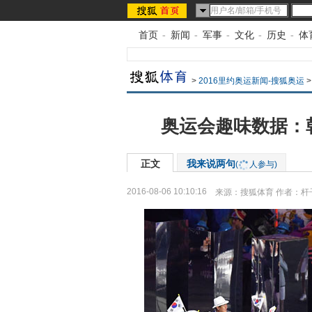
首页
-
新闻
-
军事
-
文化
-
历史
-
体
>
2016里约奥运新闻-搜狐奥运
奥运会趣味数据：
正文
我来说两句
(
人参与)
2016-08-06 10:10:16
来源：
搜狐体育
作者：杆