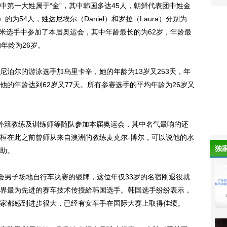
一大姓属于“金”，其中韩国多达45人，朝鲜代表团中姓金
的为54人，姓达尼埃尔（Daniel）和罗拉（Laura）分别为
000米选手中参加了本届奥运会，其中年龄最长的为62岁，年龄最
年龄为26岁。
尔的游泳选手加乌里卡辛，她的年龄为13岁又253天，年
的年龄达到62岁又77天。所有参赛选手的平均年龄为26岁又
籍教练及训练师等随队参加本届奥运会，其中名气最响的还
桓在此之前曾师从来自澳洲的教练麦克尔-博尔，可以说他的水
独
助。
会男子场地自行车决赛的银牌，这位年仅33岁的名宿刚退役就
界最为先进的赛车技术传授給韩国选手。韩国选手纷纷表示，
家都感到进步很大，已经有女车手在国际大赛上取得佳绩。