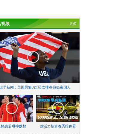
运视频
更多
运早新闻：美国男篮3连冠 女排夺冠振奋国人
朱婷惠若琪神默契
致活力炫青春秀给你看