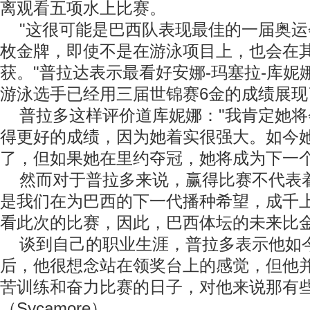
离观看五项水上比赛。
"这很可能是巴西队表现最佳的一届奥运
枚金牌，即使不是在游泳项目上，也会在
获。"普拉达表示最看好安娜-玛塞拉-库妮
游泳选手已经用三届世锦赛6金的成绩展现
普拉多这样评价道库妮娜："我肯定她将
得更好的成绩，因为她着实很强大。如今
了，但如果她在里约夺冠，她将成为下一个
然而对于普拉多来说，赢得比赛不代表着
是我们在为巴西的下一代播种希望，成千
看此次的比赛，因此，巴西体坛的未来比金
谈到自己的职业生涯，普拉多表示他如
后，他很想念站在领奖台上的感觉，但他
苦训练和奋力比赛的日子，对他来说那有
（Sycamore）