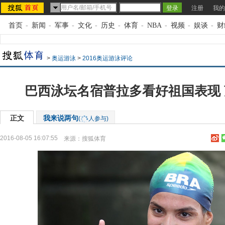
注册
我的
首页
-
新闻
-
军事
-
文化
-
历史
-
体育
-
NBA
-
视频
-
娱谈
-
财
>
奥运游泳
>
2016奥运游泳评论
巴西泳坛名宿普拉多看好祖国表现
正文
我来说两句
(
人参与)
2016-08-05 16:07:55
来源：
搜狐体育