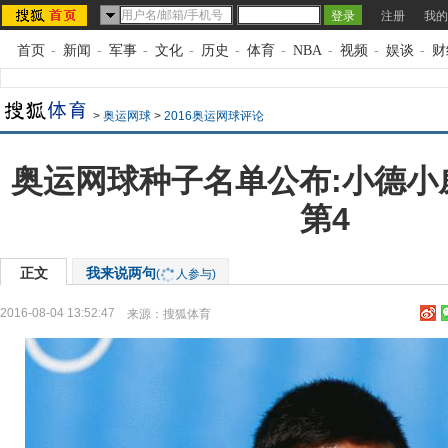
注册
我的
首页
-
新闻
-
军事
-
文化
-
历史
-
体育
-
NBA
-
视频
-
娱谈
-
财
>
奥运网球
>
2016奥运网球评论
奥运网球种子名单公布:小德小
第4
正文
我来说两句
(
人参与)
2016-08-04 13:52:47
来源：
搜狐体育