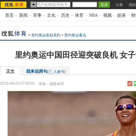
注册
我的
首页
-
新闻
-
军事
-
文化
-
历史
-
体育
-
NBA
-
视频
-
娱谈
-
财
>
里约奥运策划系列
>
里约奥运看点
里约奥运中国田径迎突破良机 女
正文
我来说两句
(
人参与)
2016-08-03 07:00:00
来源：
搜狐体育