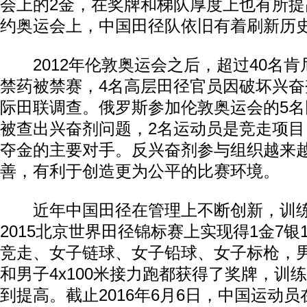
会上的2金，在奖牌和梯队厚度上也有所提高
约奥运会上，中国田径队依旧有着刷新历
2012年伦敦奥运会之后，超过40名肯
禁药被禁赛，4名高层田径官员因破坏兴
际田联调查。俄罗斯参加伦敦奥运会的5
被查出兴奋剂问题，2名运动员是竞走项
夺金的主要对手。反兴奋剂参与组织越来
善，有利于创造更为公平的比赛环境。
近年中国田径在管理上不断创新，训练
2015北京世界田径锦标赛上实现得1金7
竞走、女子链球、女子铅球、女子标枪，
和男子4x100米接力跑都获得了奖牌，训
到提高。截止2016年6月6日，中国运动员