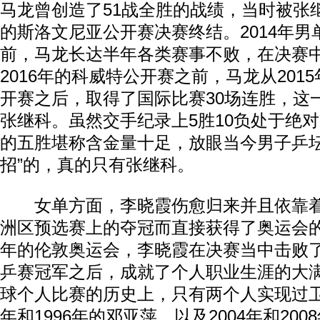
马龙曾创造了51战全胜的战绩，当时被张继
的斯洛文尼亚公开赛决赛终结。2014年男
前，马龙长达半年各类赛事不败，在决赛
2016年的科威特公开赛之前，马龙从201
开赛之后，取得了国际比赛30场连胜，这
张继科。虽然交手纪录上5胜10负处于绝
的五胜堪称含金量十足，放眼当今男子乒坛
招”的，真的只有张继科。
女单方面，李晓霞伤愈归来并且依靠着
洲区预选赛上的夺冠而直接获得了奥运会的
年的伦敦奥运会，李晓霞在决赛当中击败
乒赛冠军之后，成就了个人职业生涯的大
球个人比赛的历史上，只有两个人实现过卫
年和1996年的邓亚萍，以及2004年和20