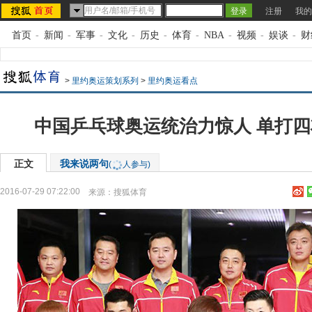
注册
我的
首页
-
新闻
-
军事
-
文化
-
历史
-
体育
-
NBA
-
视频
-
娱谈
-
财
>
里约奥运策划系列
>
里约奥运看点
中国乒乓球奥运统治力惊人 单打
正文
我来说两句
(
人参与)
2016-07-29 07:22:00
来源：
搜狐体育