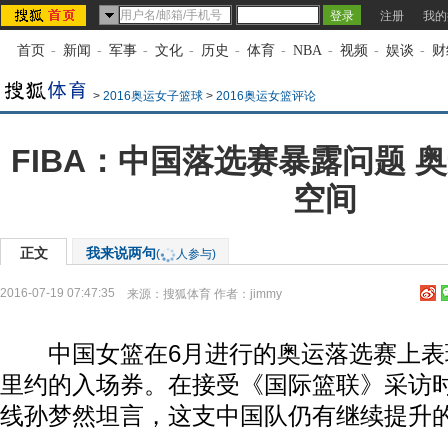
注册
我的
首页
-
新闻
-
军事
-
文化
-
历史
-
体育
-
NBA
-
视频
-
娱谈
-
财
>
2016奥运女子篮球
>
2016奥运女篮评论
FIBA：中国落选赛暴露问题 
空间
正文
我来说两句
(
人参与)
2016-07-19 07:47:35
来源：
搜狐体育
作者：jimmy
中国女篮在6月进行的奥运落选赛上表
里约的入场券。在接受《国际篮联》采访
线孙梦然坦言，这支中国队仍有继续提升