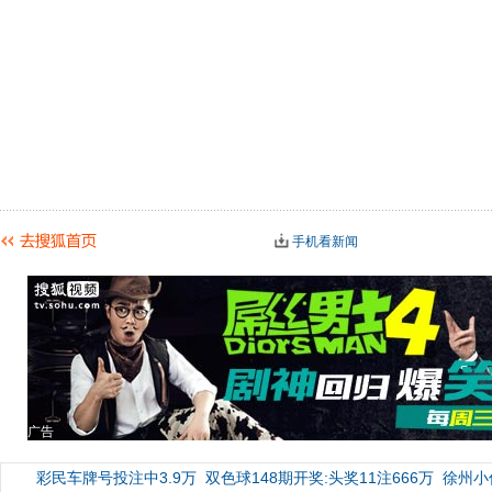
手机看新闻
广告
彩民车牌号投注中3.9万
双色球148期开奖:头奖11注666万
徐州小