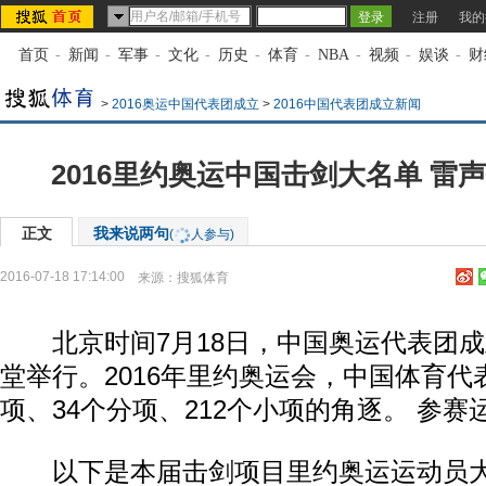
注册
我的
首页
-
新闻
-
军事
-
文化
-
历史
-
体育
-
NBA
-
视频
-
娱谈
-
财
>
2016奥运中国代表团成立
>
2016中国代表团成立新闻
2016里约奥运中国击剑大名单 雷
正文
我来说两句
(
人参与)
2016-07-18 17:14:00
来源：
搜狐体育
北京时间7月18日，中国奥运代表团成
堂举行。2016年里约奥运会，中国体育代
项、34个分项、212个小项的角逐。 参赛
以下是本届击剑项目里约奥运运动员