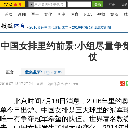
注册
我的
首页
-
新闻
-
军事
-
文化
-
历史
-
体育
-
NBA
-
视频
-
娱谈
-
财
>
2016奥运中国代表团成立
>
2016中国代表团成立新闻
中国女排里约前景:小组尽量争第
仗
正文
我来说两句
(
人参与)
2016-07-18 17:27:24
来源：
搜狐体育
作者：Red
北京时间7月18日消息，2016年里约
单今日出炉。中国女排是三大球里的冠军
唯一有争夺冠军希望的队伍。世界著名教
来，中国女排发生了很大的变化。2014年世