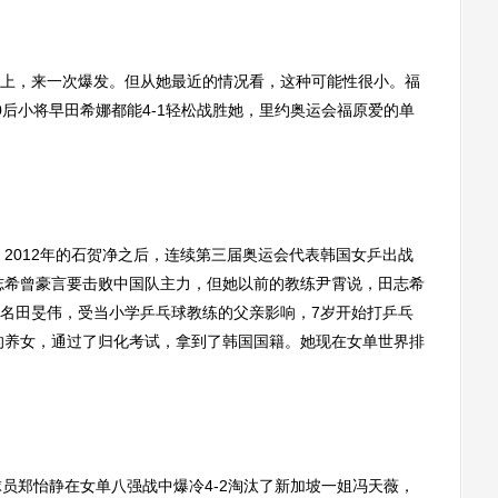
，来一次爆发。但从她最近的情况看，这种可能性很小。福
0后小将早田希娜都能4-1轻松战胜她，里约奥运会福原爱的单
2012年的石贺净之后，连续第三届奥运会代表韩国女乒出战
田志希曾豪言要击败中国队主力，但她以前的教练尹霄说，田志希
名田旻伟，受当小学乒乓球教练的父亲影响，7岁开始打乒乓
友的养女，通过了归化考试，拿到了韩国国籍。她现在女单世界排
郑怡静在女单八强战中爆冷4-2淘汰了新加坡一姐冯天薇，