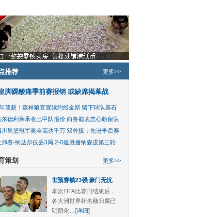
点推荐
更多>>
皇脚踝酸痛季前赛报销 或缺席揭幕战
5年顶薪！森林狼官宣续约维金斯 留下球队基石
塔尔德利亲承收巴甲队报价 向鲁能表忠心盼留队
四川男篮冠军奖金高达千万 双外援：先进季后赛
大师赛-纳达尔仅丢3局 2-0速胜唐纳森进第三轮
育策划
更多>>
世预赛锁23强 豪门无忧
本次FIFA比赛日结束后，
各大洲世界杯名额归属已
明朗化…
[详细
]