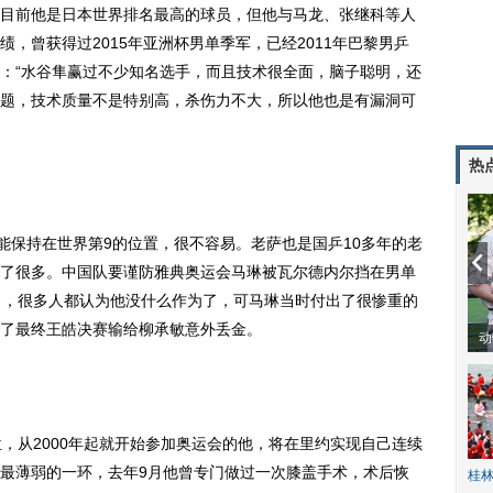
目前他是日本世界排名最高的球员，但他与马龙、张继科等人
，曾获得过2015年亚洲杯男单季军，已经2011年巴黎男乒
：“水谷隼赢过不少知名选手，而且技术很全面，脑子聪明，还
题，技术质量不是特别高，杀伤力不大，所以他也是有漏洞可
热
保持在世界第9的位置，很不容易。老萨也是国乒10多年的老
了很多。中国队要谨防雅典奥运会马琳被瓦尔德内尔挡在男单
了，很多人都认为他没什么作为了，可马琳当时付出了很惨重的
了最终王皓决赛输给柳承敏意外丢金。
动物系恋人啊 | 钟欣潼体验爱情哲学
从2000年起就开始参加奥运会的他，将在里约实现自己连续
最薄弱的一环，去年9月他曾专门做过一次膝盖手术，术后恢
桂林