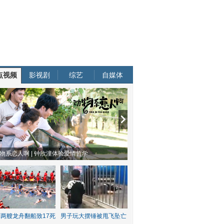
点视频
影视剧
综艺
自媒体
南方有乔木 | “科创CP”渐入佳境
魔都风云 | 周冬雨任达华演父女
两艘龙舟翻船致17死
男子玩大摆锤被甩飞坠亡