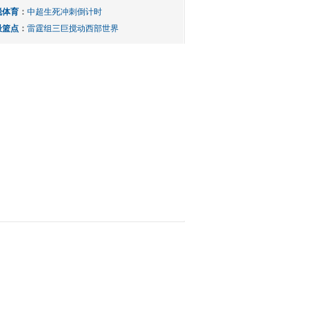
锐体育
：
中超生死冲刺倒计时
最篮点
：
雷霆组三巨搅动西部世界