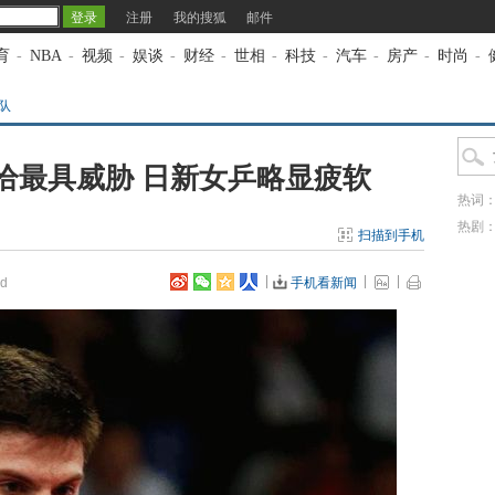
注册
我的搜狐
邮件
育
-
NBA
-
视频
-
娱谈
-
财经
-
世相
-
科技
-
汽车
-
房产
-
时尚
-
队
恰最具威胁 日新女乒略显疲软
热词
热剧
扫描到手机
d
手机看新闻