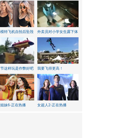
红模特飞机自拍后坠毁
外卖员对小学女生露下体
水节这样玩是作弊好吧
我要飞得更高！
姐妹6-正在热播
女超人2-正在热播