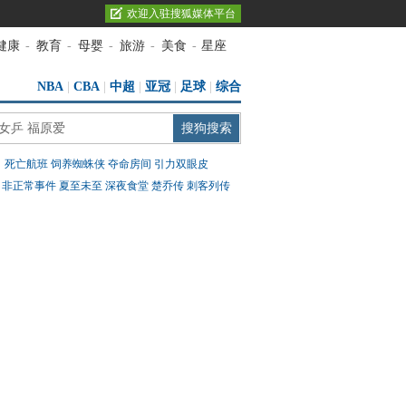
欢迎入驻搜狐媒体平台
健康
-
教育
-
母婴
-
旅游
-
美食
-
星座
NBA
|
CBA
|
中超
|
亚冠
|
足球
|
综合
：
死亡航班
饲养蜘蛛侠
夺命房间
引力双眼皮
：
非正常事件
夏至未至
深夜食堂
楚乔传
刺客列传