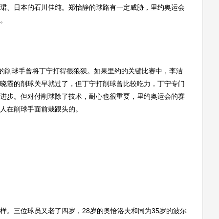
珺、日本的石川佳纯。郑怡静的球路有一定威胁，里约奥运会
。
的削球手曾将丁宁打得很狼狈。如果里约的关键比赛中，李洁
晓霞的削球关早就过了，但丁宁打削球曾比较吃力，丁宁专门
进步。但对付削球除了技术，耐心也很重要，里约奥运会的赛
人在削球手面前栽跟头的。
。三位球员又老了四岁，28岁的奥恰洛夫和同为35岁的波尔