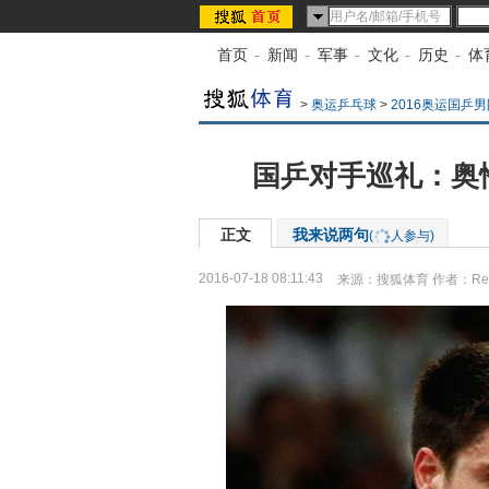
首页
-
新闻
-
军事
-
文化
-
历史
-
体
>
奥运乒乓球
>
2016奥运国乒男
国乒对手巡礼：奥
正文
我来说两句
(
人参与)
2016-07-18 08:11:43
来源：
搜狐体育
作者：Re